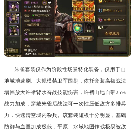
朱雀套装仅作为阶段性场景特化装备，仅用于山
地城池速刷、大规模禁卫军围剿，依托套装高额战法
增幅放大许褚背水奋战技能伤害，许褚山地自带25%
战力加成，穿戴朱雀后战法可一次性压低敌方多排兵
力，快速清空城内杂兵。该套装短板十分明显，基础
防御与血量加成极低，平原、水域地图作战极易被敌