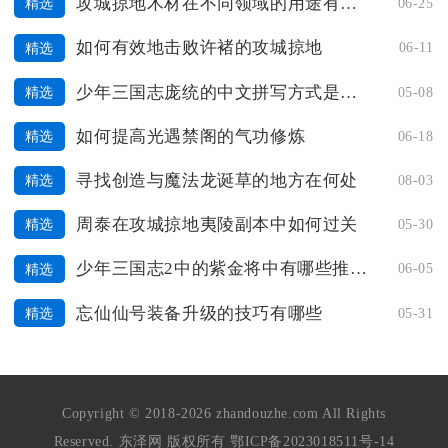
攻城掠地木材在不同领域的用途有何不同
06-25
精选
如何有效地击败许褚的攻城掠地
06-11
精选
少年三国志庞统的中文拼写方式是怎样的
05-08
精选
如何提高光遇禁阁的气功修炼
06-18
精选
寻找创造与魔法龙诞草的地方在何处
08-03
精选
周泰在攻城掠地夷陵副本中如何过关
05-30
精选
少年三国志2中的紫金将中有哪些推荐的
06-05
精选
忘仙仙号装备升级的技巧有哪些
05-31
精选
Copyright © 2018-2026 zhandouzhe.com All Rights
Reserved. 东泽网 版权所有
鄂ICP备2023018511号-14