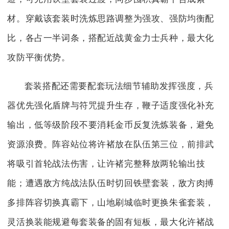
材。穿戴该套装时洗炼思路调整为强攻、强防均衡配
比，各占一半词条，搭配近战黄金力士兵种，最大化
攻防平衡优势。
套装搭配还需要配套玩法细节辅助发挥强度，兵
器优先强化盾牌与符咒提升生存，鞭子适度强化补充
输出，低等级阶段不要消耗金币反复洗炼装备，避免
资源浪费。阵容站位将许褚放在队伍第三位，前排武
将吸引首轮战法伤害，让许褚完整释放两轮输出技
能；遭遇敌方纯战法队伍时切回铁壁套装，敌方肉搏
多排阵容切换真霸下，山地刷城临时更换朱雀套装，
灵活换装能规避每套装备的固有短板，最大化许褚战