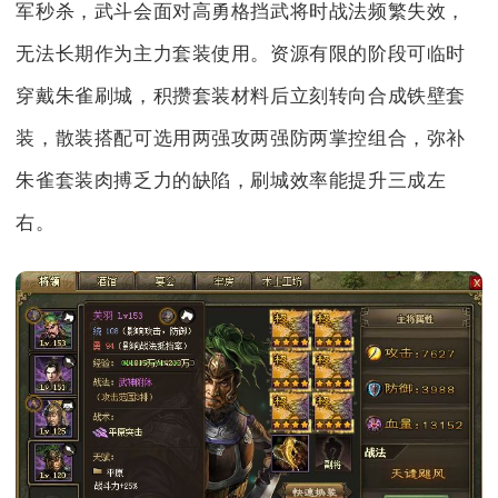
军秒杀，武斗会面对高勇格挡武将时战法频繁失效，
无法长期作为主力套装使用。资源有限的阶段可临时
穿戴朱雀刷城，积攒套装材料后立刻转向合成铁壁套
装，散装搭配可选用两强攻两强防两掌控组合，弥补
朱雀套装肉搏乏力的缺陷，刷城效率能提升三成左
右。