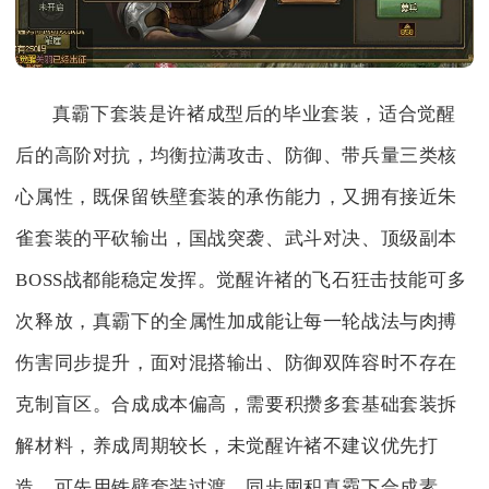
真霸下套装是许褚成型后的毕业套装，适合觉醒
后的高阶对抗，均衡拉满攻击、防御、带兵量三类核
心属性，既保留铁壁套装的承伤能力，又拥有接近朱
雀套装的平砍输出，国战突袭、武斗对决、顶级副本
BOSS战都能稳定发挥。觉醒许褚的飞石狂击技能可多
次释放，真霸下的全属性加成能让每一轮战法与肉搏
伤害同步提升，面对混搭输出、防御双阵容时不存在
克制盲区。合成成本偏高，需要积攒多套基础套装拆
解材料，养成周期较长，未觉醒许褚不建议优先打
造，可先用铁壁套装过渡，同步囤积真霸下合成素