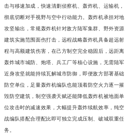
击与移速加成，快速清剿侦察机、轰炸机、运输机，
彻底切断对手视野与空中行动能力。轰炸机承担对地
攻坚输出，常规轰炸机针对敌方陆军集群、野外资源
建筑实施范围面伤打击，远程战略轰炸机具备超远射
程与高额建筑伤害，在己方制空完全稳固后，远距离
轰炸城市城防、炮塔、兵工厂等核心设施，无需陆军
近身攻坚就能持续瓦解城市防御，即便敌方部署基础
防空单位，足量轰炸机编队也能顶着防空火力逐一摧
毁防空建筑，制空强袭天赋还能降低轰炸机被地面单
位攻击时的减速效果，大幅提升轰炸续航效率，纯空
战编队搭配合理配比即可独立完成压制、破城双重任
务。