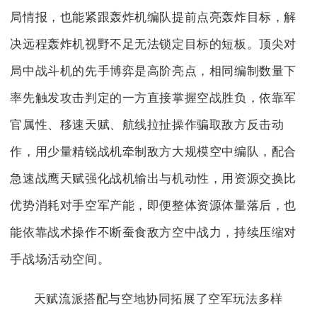
局情报，也能紧跟轰炸机编队提前点亮轰炸目标，解
决远程轰炸机视野不足无法锁定目标的短板。顶尖对
局中战斗机的先手博弈是高阶亮点，相同编制数量下
率先触发攻击判定的一方直接掌握空战胜负，依靠军
官属性、移速天赋、航线拉扯操作骗取敌方反击动
作，用少量精锐战机牵制敌方大规模空中编队，配合
急速战鹰天赋强化战机输出与机动性，用资源交换比
优势消耗对手空军产能，即便整体资源体量落后，也
能依靠战术操作不断蚕食敌方空中战力，持续压缩对
手战场活动空间。
天赋流派搭配与空地协同拓展了空军玩法多样