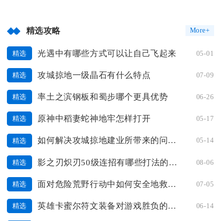
精选攻略
More+
光遇中有哪些方式可以让自己飞起来
05-01
精选
攻城掠地一级晶石有什么特点
07-09
精选
率土之滨钢板和蜀步哪个更具优势
06-26
精选
原神中稻妻蛇神地牢怎样打开
05-17
精选
如何解决攻城掠地建业所带来的问题诸葛靓
05-14
精选
影之刃炽刃50级连招有哪些打法的建议
08-06
精选
面对危险荒野行动中如何安全地救援队友
07-05
精选
英雄卡蜜尔符文装备对游戏胜负的影响
06-14
精选