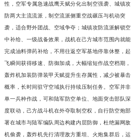
性，空军专属急速战鹰天赋分化出制空强袭、城镇攻
防两大主流流派，制空流派侧重空战碾压与机动突
袭，适合野外团战、空域争夺；城镇攻防流派解锁空
中补给、一级战备效果，战机在己方城市范围内就能
完成油料弹药补给，不用往返空军基地停靠休整，起
飞瞬间获得移速、防御加成，大幅缩短作战空档期，
轰炸机加装防弹装甲天赋提升生存属性，减少被暴击
概率，长时间驻守空域执行持续压制任务。空军并非
单一兵种作战，可和陆军防空单位、地面突击部队深
度联动，己方战斗机在外夺取制空权，自行防空炮部
署在城市与陆军编队周边构建内层防御，杜绝漏网敌
机偷袭，轰炸机先行清理敌方重坦、火炮集群后，运