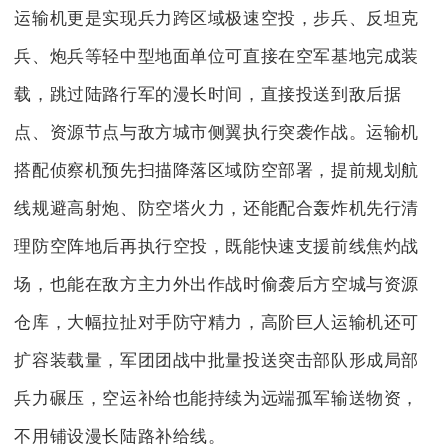
运输机更是实现兵力跨区域极速空投，步兵、反坦克
兵、炮兵等轻中型地面单位可直接在空军基地完成装
载，跳过陆路行军的漫长时间，直接投送到敌后据
点、资源节点与敌方城市侧翼执行突袭作战。运输机
搭配侦察机预先扫描降落区域防空部署，提前规划航
线规避高射炮、防空塔火力，还能配合轰炸机先行清
理防空阵地后再执行空投，既能快速支援前线焦灼战
场，也能在敌方主力外出作战时偷袭后方空城与资源
仓库，大幅拉扯对手防守精力，高阶巨人运输机还可
扩容装载量，军团团战中批量投送突击部队形成局部
兵力碾压，空运补给也能持续为远端孤军输送物资，
不用铺设漫长陆路补给线。