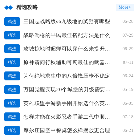
精选攻略
More+
三国志战略版s6九级地的奖励有哪些
06-28
精选
战略蜀枪的平民最佳搭配方法是什么
07-29
精选
攻城掠地时貂蝉可以穿什么来提升气势
06-29
精选
原神请问行秋辅助可莉最佳的武器选择是什么
07-11
精选
为何绝地求生中的八倍镜压枪不稳定
06-24
精选
万国觉醒实现20个城堡的升级需要哪些物品
05-19
精选
英雄联盟手游新手刚开始选什么英雄比较好
06-05
精选
怎样才能在火影忍者手游二代中顺利通关压场
07-18
精选
摩尔庄园空中餐桌怎么样摆放更合理
06-21
精选