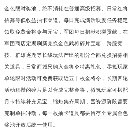
金色限时奖池，绝不消耗在普通高级招募、日常红将
招募等低收益抽卡渠道。每日完成满活跃度任务稳定
领取免费金将令与元宝，军团每日捐献积攒贡献，在
军团商店定期刷新兑换金色武将碎片宝箱，跨服竞
技、群雄逐鹿等长线玩法产出的积分全部兑换招募相
关道具，日常商城只购入金将令特惠礼包，零氪玩家
单轮限时活动可免费获取近五十枚金将令，长期四轮
活动积攒的碎片足以合成完整金将，微氪玩家可搭配
月卡持续补充元宝，缩短集齐周期，囤资源阶段需要
克制单抽冲动，每一枚抽卡道具都要留存至专属金色
奖池开放后统一使用。