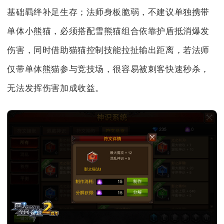
基础羁绊补足生存；法师身板脆弱，不建议单独携带
单体小熊猫，必须搭配雪熊猫组合依靠护盾抵消爆发
伤害，同时借助猫猫控制技能拉扯输出距离，若法师
仅带单体熊猫参与竞技场，很容易被刺客快速秒杀，
无法发挥伤害加成收益。