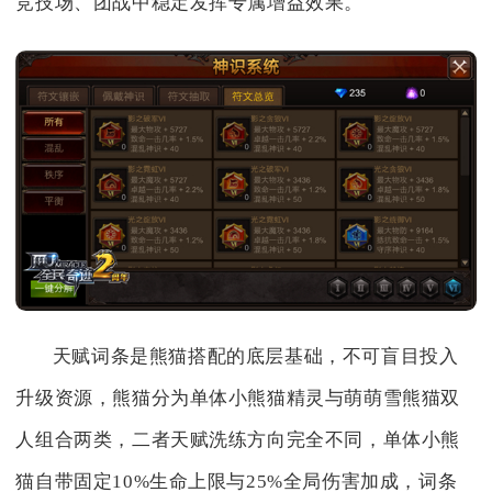
竞技场、团战中稳定发挥专属增益效果。
天赋词条是熊猫搭配的底层基础，不可盲目投入
升级资源，熊猫分为单体小熊猫精灵与萌萌雪熊猫双
人组合两类，二者天赋洗练方向完全不同，单体小熊
猫自带固定10%生命上限与25%全局伤害加成，词条