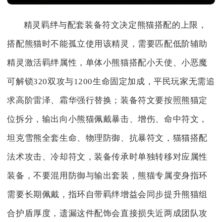
精灵羁绊与配套装备符文决定熊猫搭配的上限，
搭配熊猫时不能孤立使用该精灵，需要匹配低阶辅助
精灵激活羁绊属性，单体小熊猫搭配小天使、小恶魔
可解锁320双攻与1200生命固定加成，平民玩家无需追
求高阶雷泽、霜华强行替换；装备符文要按照熊猫定
位拆分，输出向小熊猫佩戴暴击、增伤、命中符文，
坦克雪熊全套生命、物理防御、抗暴符文，猫猫搭配
法术攻击、冷却符文，装备传承时单独转移对应属性
装备，不要混用防御与输出套装，熊猫专属变身指环
需要长期佩戴，指环自带羁绊增益会同步提升熊猫组
合护盾厚度，遗漏这件配饰会直接损失近两成团队攻