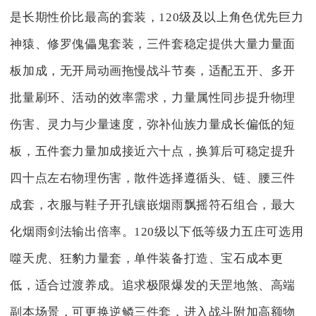
是长期性价比最高的套装，120级及以上角色优先巨力
神猿、修罗傀儡鬼套装，三件套稳定提供大量力量面
板加成，无开局动画拖慢战斗节奏，适配五开、多开
批量刷环、活动的效率需求，力量属性同步提升物理
伤害、灵力与少量速度，弥补仙族力量成长偏低的短
板，五件套力量加成接近六十点，换算后可稳定提升
四十点左右物理伤害，散件选择遵循头、链、腰三件
成套，衣服与鞋子开孔镶嵌烟雨飘摇符石组合，最大
化烟雨剑法输出倍率。120级以下低等级力五庄可选用
噬天虎、狂豹力量套，单件装备打造、宝石成本更
低，适合过渡养成。追求极限爆发的天罡地煞、高端
副本场景，可更换逆鳞三件套，进入战斗附加高额物