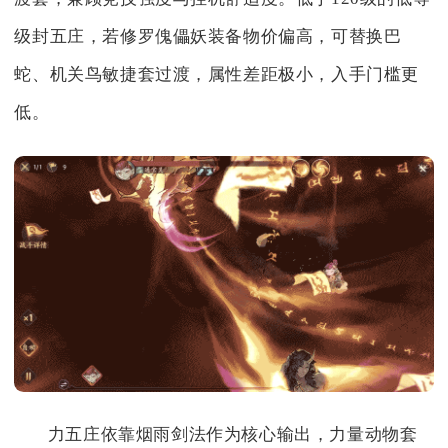
级封五庄，若修罗傀儡妖装备物价偏高，可替换巴
蛇、机关鸟敏捷套过渡，属性差距极小，入手门槛更
低。
力五庄依靠烟雨剑法作为核心输出，力量动物套