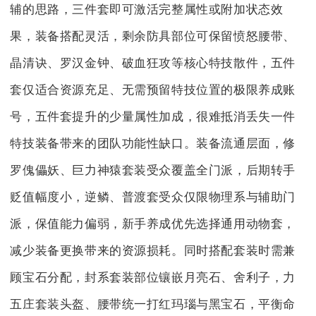
辅的思路，三件套即可激活完整属性或附加状态效
果，装备搭配灵活，剩余防具部位可保留愤怒腰带、
晶清诀、罗汉金钟、破血狂攻等核心特技散件，五件
套仅适合资源充足、无需预留特技位置的极限养成账
号，五件套提升的少量属性加成，很难抵消丢失一件
特技装备带来的团队功能性缺口。装备流通层面，修
罗傀儡妖、巨力神猿套装受众覆盖全门派，后期转手
贬值幅度小，逆鳞、普渡套受众仅限物理系与辅助门
派，保值能力偏弱，新手养成优先选择通用动物套，
减少装备更换带来的资源损耗。同时搭配套装时需兼
顾宝石分配，封系套装部位镶嵌月亮石、舍利子，力
五庄套装头盔、腰带统一打红玛瑙与黑宝石，平衡命