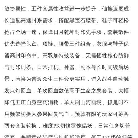
敏捷属性，五件套属性收益进一步提升，仙族速度成
长适配高速封系需求，搭配黑宝石腰带、鞋子可轻松
抢占全场一速，保障日月乾坤封印先手权，套装散件
优先选择头盔、项链、腰带三件组合，衣服与鞋子保
留高封印命中、高双加特技装备，无需牺牲核心防御
与封印词条。日常挂机、神器、副本等长时间续航场
景，替换为普渡众生三件套更实用，进入战斗自动触
发点灯回血，单次回血数值高于生命之泉套装，大幅
降低五庄自身蓝药消耗，单人刷山河画境、抓鬼时不
用频繁切换人参果回复气血，预算有限的玩家可筹备
两套套装轮换，难度PK切修罗傀儡妖，日常任务切普
渡套，兼顾竞技强度与挂机舒适度。低于120级的低等