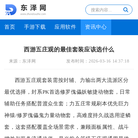
首页
手游下载
应用软件
资讯中心
西游五庄观的最佳套装应该选什么
来源：
东泽网
发布时间：
2026-03-16 14:37:18
西游五庄观套装需按封辅、力输出两大流派区分
最优选择，封系PK首选修罗傀儡妖敏捷动物套，日常
辅助任务搭配普渡众生套；力五庄常规刷本优先巨力
神猿/修罗傀儡鬼力量动物套，高难度持久战选用逆鳞
套，这套搭配覆盖全场景需求，兼顾面板属性、战斗