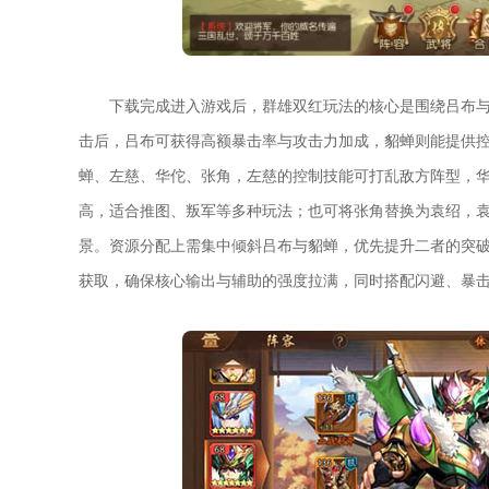
下载完成进入游戏后，群雄双红玩法的核心是围绕吕布
击后，吕布可获得高额暴击率与攻击力加成，貂蝉则能提供
蝉、左慈、华佗、张角，左慈的控制技能可打乱敌方阵型，
高，适合推图、叛军等多种玩法；也可将张角替换为袁绍，
景。资源分配上需集中倾斜吕布与貂蝉，优先提升二者的突
获取，确保核心输出与辅助的强度拉满，同时搭配闪避、暴