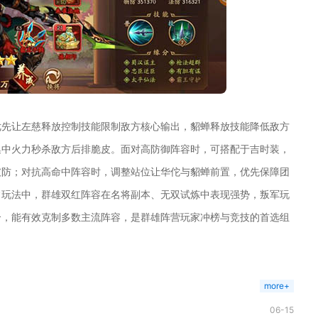
优先让左慈释放控制技能限制敌方核心输出，貂蝉释放技能降低敌方
集中火力秒杀敌方后排脆皮。面对高防御阵容时，可搭配于吉时装，
破防；对抗高命中阵容时，调整站位让华佗与貂蝉前置，优先保障团
常玩法中，群雄双红阵容在名将副本、无双试炼中表现强势，叛军玩
合，能有效克制多数主流阵容，是群雄阵营玩家冲榜与竞技的首选组
more+
06-15