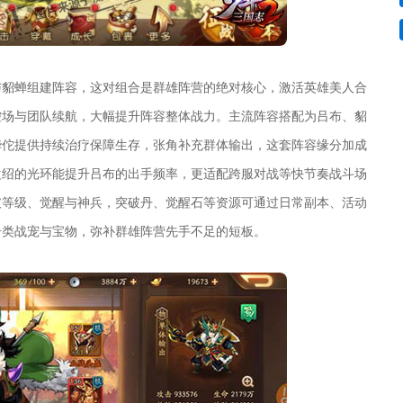
与貂蝉组建阵容，这对组合是群雄阵营的绝对核心，激活英雄美人合
控场与团队续航，大幅提升阵容整体战力。主流阵容搭配为吕布、貂
华佗提供持续治疗保障生存，张角补充群体输出，这套阵容缘分加成
袁绍的光环能提升吕布的出手频率，更适配跨服对战等快节奏战斗场
破等级、觉醒与神兵，突破丹、觉醒石等资源可通过日常副本、活动
击类战宠与宝物，弥补群雄阵营先手不足的短板。