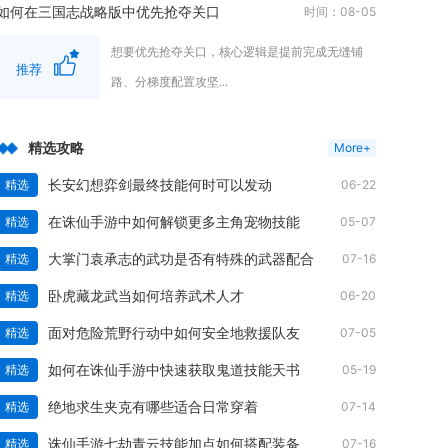
如何在三国志战略版中优先抢夺关口
时间：08-05
想要优先抢夺关口，核心逻辑是提前完成无缝铺
推荐
路、分梯度配置攻坚...
精选攻略
More+
长安幻想弈剑最终技能何时可以发动
精选
06-22
在诛仙手游中如何解锁更多主角宠物技能
精选
05-07
大掌门袁承志的武功是否有特殊的武器配合
精选
07-16
卧虎藏龙武当如何培养武术人才
精选
06-20
面对危险荒野行动中如何安全地救援队友
精选
07-05
如何在诛仙手游中快速获取鬼道技能天书
精选
05-19
绝地求生夹克有哪些适合日常穿着
精选
07-14
诛仙手游七劫青云技能加点如何搭配装备
精选
07-16