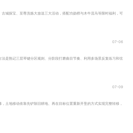
古城探宝、至尊洗炼大放送三大活动，搭配功勋榜与木牛流马等限时福利，可低成本获
07-06
法是熟记三层琴键分区规则、分阶段打磨曲目节奏、利用多场景反复练习和弦搭配，同
07-09
，土地移动依靠先铲除旧耕地、再在目标位置重新开垦的方式实现完整转移，全程无需