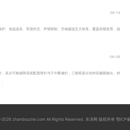
06-14
护、免战道具、军团外交、声望限制、空城避战五大体系，覆盖前期发育、战时避险、
06-06
，其次可根据阵容搭配透骨钉与子午断魂钉，三套暗器分别对应极限输出、持续压制、
臣
8-2026 zhandouzhe.com All Rights Reserved. 东泽网 版权所有
鄂ICP备