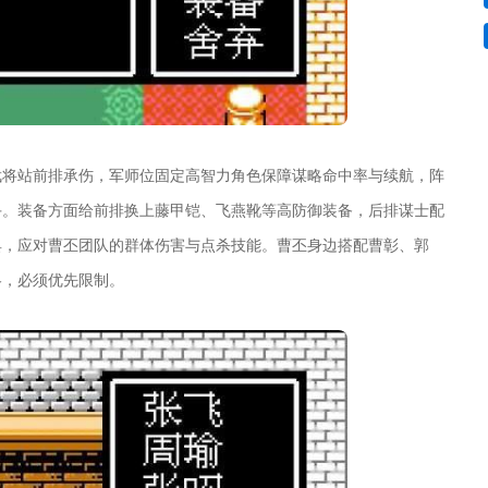
武将站前排承伤，军师位固定高智力角色保障谋略命中率与续航，阵
手。装备方面给前排换上藤甲铠、飞燕靴等高防御装备，后排谋士配
具，应对曹丕团队的群体伤害与点杀技能。曹丕身边搭配曹彰、郭
略，必须优先限制。