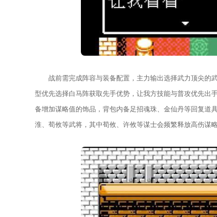
战前需完成阵容与装备配置，主力输出选择武力顶尖的
型优先选择白马阵获取先手优势，让我方技能与普攻优先出
备增加谋略值的饰品，背包内备足招魂珠、金仙丹等回复道
淮、荀攸等武将，其中荀攸、许攸等谋士会频繁释放高伤谋