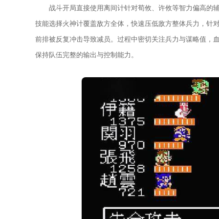
战斗开局直接使用离间计针对荀攸、许攸等智力偏高的
技能选择火神计覆盖敌方全体，快速压低敌方整体兵力，针
前排被反复冲击导致减员。过程中密切关注兵力与谋略值，
保持队伍完整的输出与控制能力。