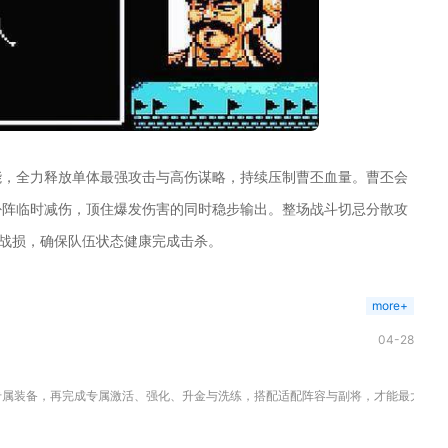
能，全力释放单体最强攻击与高伤谋略，持续压制曹丕血量。曹丕会
卦阵临时减伤，顶住爆发伤害的同时稳步输出。整场战斗切忌分散攻
的战损，确保队伍状态健康完成击杀。
more+
04-28
属装备，再完成专属激活、强化、升金与洗练，搭配适配阵容与副将，才能最大化战力。