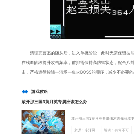
清理完曹丕的随从后，进入单挑阶段，此时无需保留技
在残血阶段提升攻击频率，前排需保持高防御状态，配合八
击，严格遵循控辅—清场—集火BOSS的顺序，减少不必要
游戏攻略
放开那三国3黄月英专属应该怎么办
放开那三国3黄月英专属偃术需先获取专
来源：东泽网
编辑：有何不可