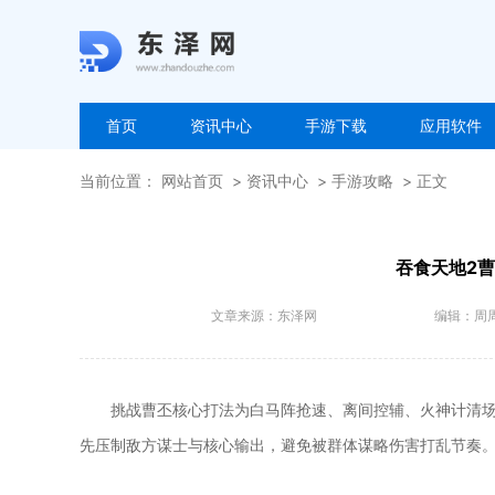
首页
资讯中心
手游下载
应用软件
当前位置：
网站首页
资讯中心
手游攻略
正文
吞食天地2
文章来源：
东泽网
编辑：
周
挑战曹丕核心打法为白马阵抢速、离间控辅、火神计清
先压制敌方谋士与核心输出，避免被群体谋略伤害打乱节奏