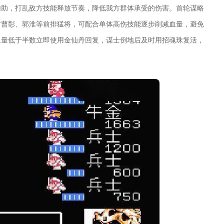
辅助，打乱敌方技能释放节奏，降低我方群体承受的伤害。首轮谋略
对曹彰、郭淮等前排猛将，可配合单体高伤技能逐步削减血量，避免
血量低于半数立即使用金仙丹回复，谋士倒地后及时用招魂珠复活，