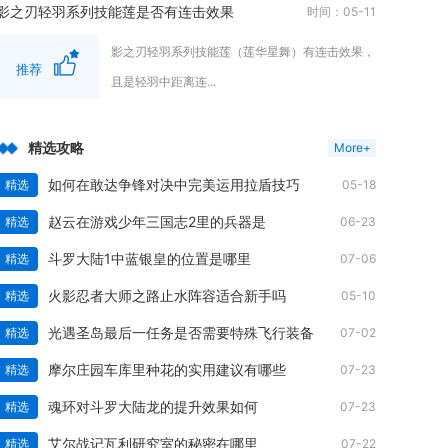
影之刃轻羽系列技能莲是否有连击效果
时间：05-11
影之刃轻羽系列技能莲（莲华星舞）有连击效果，
推荐
且是轻羽中距离连...
精选攻略
More+
如何在敢达争锋对决中完美运用拉盾技巧
精选
05-18
赵云在游戏少年三国志2里的兵器是
精选
06-23
斗罗大陆1中蓝银皇的位置是哪里
精选
07-06
火影忍者大师之路止水阵容适合新手吗
精选
05-10
光遇圣岛最后一任务是否需要特殊飞行装备
精选
07-02
摩尔庄园车库里种花的实用建议有哪些
精选
07-23
魂环对斗罗大陆龙的提升效果如何
精选
07-23
艾尔战记瓦利研究室的秘密在哪里
精选
07-22