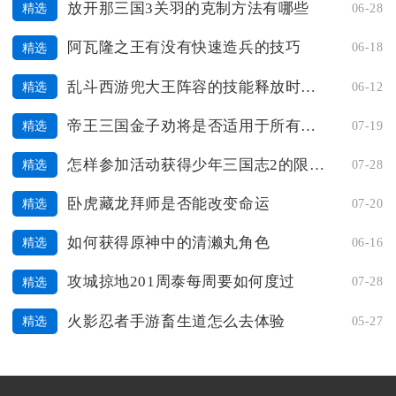
放开那三国3关羽的克制方法有哪些
06-28
精选
阿瓦隆之王有没有快速造兵的技巧
06-18
精选
乱斗西游兜大王阵容的技能释放时机怎样把握
06-12
精选
帝王三国金子劝将是否适用于所有将领
07-19
精选
怎样参加活动获得少年三国志2的限定礼包
07-28
精选
卧虎藏龙拜师是否能改变命运
07-20
精选
如何获得原神中的清濑丸角色
06-16
精选
攻城掠地201周泰每周要如何度过
07-28
精选
火影忍者手游畜生道怎么去体验
05-27
精选