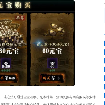
法，该心法可通过虚空召唤、副本掉落、活动兑换与商店购买等多种
彻底解锁续命法事的核心特效，未达养成要求的心法无法触发召唤机