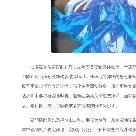
召唤流玩法需搭配羁绊心法与装备强化整体效果，忠实
卫阵亡时为角色叠加伤害减免buff，升华后的姊妹勿忘还
期可用白山恨歌套装过渡，强化杀意回复效率，后期更换龙
战操作中要把控召唤时机，避免在杂兵关卡浪费冷却，面对强
动引导仇恨，防止召唤物被敌方范围技能快速秒杀。
刻印搭配优先选择冰山之种、韦陀伏魔等，兼顾召唤物生
本中都能发挥稳定作用，实现以多打少、轻松攻坚的战斗体