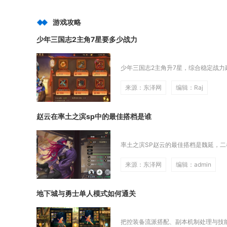
游戏攻略
少年三国志2主角7星要多少战力
少年三国志2主角升7星，综合稳定战力建
来源：东泽网
编辑：Raj
赵云在率土之滨sp中的最佳搭档是谁
率土之滨SP赵云的最佳搭档是魏延，二
来源：东泽网
编辑：admin
地下城与勇士单人模式如何通关
把控装备流派搭配、副本机制处理与技能