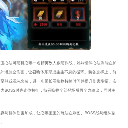
守卫心法可随机召唤一名精英敌人跟随作战，姊妹情深心法则能在护
能额外增加全伤害，让召唤体系形成生生不息的循环。装备选择上，前
家至尊或混沌套装，进一步延长召唤物持续时间并提升伤害增幅。实
力BOSS时先走位拉扯，待召唤物全部登场后再全力输出，同时主
存与群体伤害加成，让召唤宝宝的玩法在刷图、BOSS战与组队副
验。