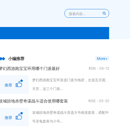
小编推荐
More+
梦幻西游跑宝宝环用哪个门派最好
时间：06-12
梦幻西游跑宝宝环首选门派为地府，次选五庄观、
推荐
天宫，这三个门派...
攻城掠地赤壁奇谋战斗适合使用哪套装
时间：05-25
攻城掠地赤壁奇谋战斗首选大号烛龙套装，搭配中
推荐
号灵龟套装与小号...