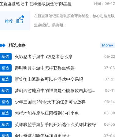
在新盗墓笔记中怎样选取摸金守御星盘
时间：06-12
在新盗墓笔记里选取摸金守御星盘，核心思路是以
推荐
生存续航、防御坦...
精选攻略
More+
火影忍者手游中a级忍者怎么拿
精选
05-22
秦时明月手游中怎样获得重铸券
精选
07-03
新笑衡山派装备可以在游戏中交易吗
精选
07-21
梦幻西游地府中的神兽是否能够攻击其他玩家
精选
06-11
少年三国志2号令天下的任务可否放弃
精选
06-14
怎样才能在摩尔庄园得到心心小象
精选
08-08
英雄联盟手游新手刚开始选什么英雄比较好
精选
06-05
全民奇迹召唤怎样加点更强大
精选
07-04