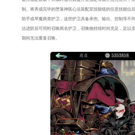
制。将养成完毕的堕落神医心法装配至技能链的任意技能位
助手或琴魔两类护卫，这些护卫具备承伤、输出、控制等不
法进阶后可同时召唤两名护卫，召唤物持续时间充足，足以支
期间无法重复召唤。