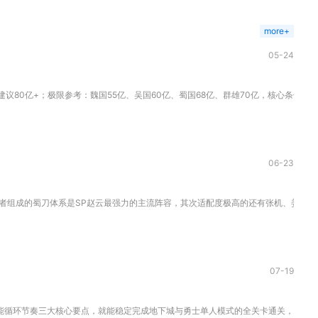
more+
05-24
议80亿+；极限参考：魏国55亿、吴国60亿、蜀国68亿、群雄70亿，核心条件是通..
06-23
者组成的蜀刀体系是SP赵云最强力的主流阵容，其次适配度极高的还有张机、姜维、曹操
07-19
循环节奏三大核心要点，就能稳定完成地下城与勇士单人模式的全关卡通关，无论是日