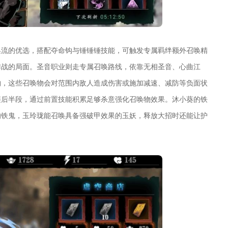
唤流的优选，搭配夺命钩与锤锤锤技能，可触发专属羁绊额外召唤精
作战的局面。圣音职业则走专属召唤路线，依靠无相圣音、心曲江
物，这些召唤物会对范围内敌人造成伤害或施加减速、减防等负面状
链后半段，通过前置技能积累足够杀意强化召唤物效果。沐小葵的铁
的铁鬼，玉玲珑能召唤具备强破甲效果的玉妖，释放大招时还能让护