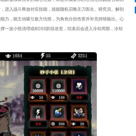
后，进入战斗释放对应技能，就能随机召唤主刀医生、研究员、解剖
同能力，能主动吸引敌方仇恨，为角色分担伤害并补充持续输出。心
撑一波小怪清理或BOSS阶段攻坚，结束后会进入冷却周期，冷却