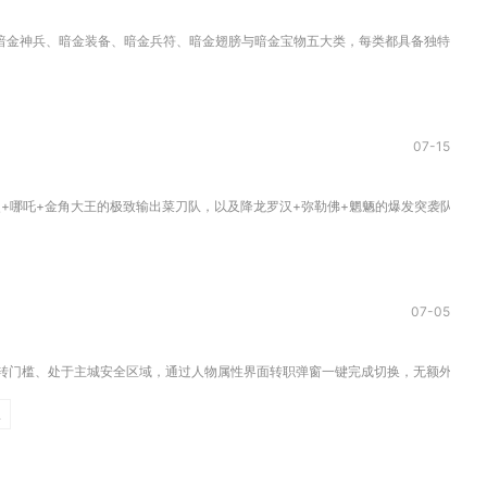
金神兵、暗金装备、暗金兵符、暗金翅膀与暗金宝物五大类，每类都具备独特属性与养
07-15
+哪吒+金角大王的极致输出菜刀队，以及降龙罗汉+弥勒佛+魍魉的爆发突袭队，两套组
07-05
转门槛、处于主城安全区域，通过人物属性界面转职弹窗一键完成切换，无额外道具消耗
臣