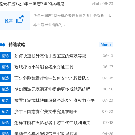
赵云在游戏少年三国志2里的兵器是
时间：06-23
少年三国志2赵云核心专属兵器为龙胆亮银枪，版
推荐
本主流毕业搭配为...
精选攻略
More+
如何快速提升忘仙手游宝宝的炼妖等级
精选
06-13
攻城掠地小号能否搭乘交通工具
精选
06-27
面对危险荒野行动中如何安全地救援队友
精选
07-05
梦幻西游无底洞还能提供更多成就系统吗
精选
06-26
放置江湖武林轶闻录是否涉及江湖权力斗争
精选
07-20
少年三国志虎牢关文书究竟在哪里
精选
07-30
怎样才能在火影忍者手游二代中顺利通关压场
精选
07-18
美酒怎么样才能犒劳三军攻城掠地
精选
04-29