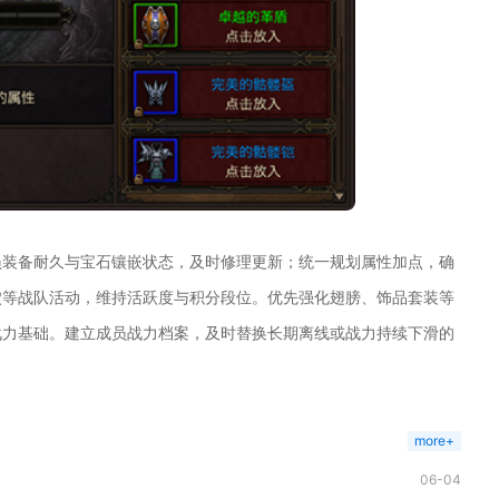
员装备耐久与宝石镶嵌状态，及时修理更新；统一规划属性加点，确
穴等战队活动，维持活跃度与积分段位。优先强化翅膀、饰品套装等
战力基础。建立成员战力档案，及时替换长期离线或战力持续下滑的
more+
06-04