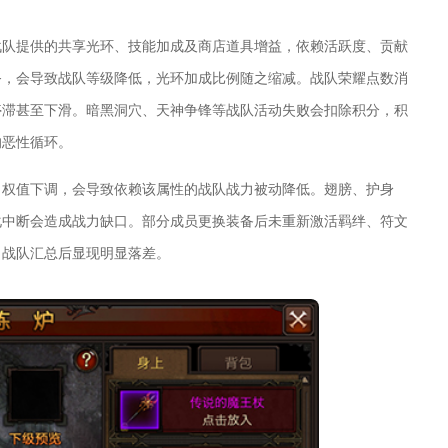
战队提供的共享光环、技能加成及商店道具增益，依赖活跃度、贡献
务，会导致战队等级降低，光环加成比例随之缩减。战队荣耀点数消
停滞甚至下滑。暗黑洞穴、天神争锋等战队活动失败会扣除积分，积
的恶性循环。
力权值下调，会导致依赖该属性的战队战力被动降低。翅膀、护身
化中断会造成战力缺口。部分成员更换装备后未重新激活羁绊、符文
，战队汇总后显现明显落差。