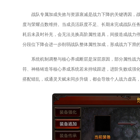
战队专属加成失效与资源衰减是战力下降的关键诱因，
度与荣耀点数维持。当成员活跃度不足、长期未完成战队任
耗后未及时补充，会无法兑换高阶属性道具，间接造成战力
分段位下降会进一步削弱战队整体属性加成，形成战力下滑
系统机制调整与核心养成断层是深层原因，部分属性战
符、神格铸造等核心养成系统若未持续跟进，进阶失败或强
搭配错乱，或通灵天赋未同步升级，都会导致个人战力虚高