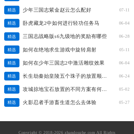
少年三国志紫金赵云怎么配好
07-11
精选
卧虎藏龙2中如何进行轻功任务马
06-04
精选
三国志战略版s6九级地的奖励有哪些
06-28
精选
如何在绝地求生游戏中旋转肩射
05-11
精选
如何在少年三国志2中激活雕纹效果
06-04
精选
长生劫秦始皇陵五个珠子的放置顺序如何安排
06-24
精选
攻城掠地宝石放置的不同方案有何不同效果
05-02
精选
火影忍者手游畜生道怎么去体验
05-27
精选
Copyright © 2018-2026 zhandouzhe.com All Rights