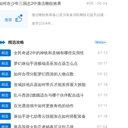
如何在少年三国志2中激活雕纹效果
时间：06-04
激活雕纹效果核心是为装备消耗雕纹石提升品级，
推荐
凑齐2/3/4件...
精选攻略
More+
全民奇迹2中的神铁和圣钢有哪些实用性
精选
07-12
梦幻诛仙手游极端圣巫加点该怎么点
精选
05-17
如何合理分配梦幻西游的人物点数
精选
05-22
攻城掠地兵器如何带兵才能发挥最大效能
精选
07-16
乱斗西游2嫦娥适合与哪个伙伴配合战斗
精选
07-15
在光遇游戏中如何更换角色的动作
精选
07-11
诛仙手游七劫青云技能加点如何搭配装备
精选
07-16
最高等级火影忍者秘卷可达到几级
精选
07-04