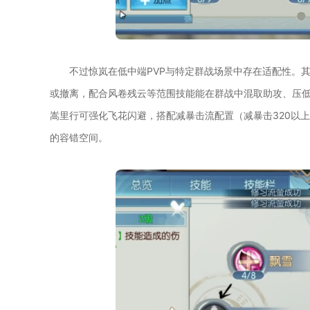
不过惊岚在低中端PVP与特定群战场景中存在适配性。
或撤离，配合风卷残云等范围技能能在群战中混取助攻、压
嵩里行可强化飞花闪避，搭配减暴击流配置（减暴击320以
的容错空间。