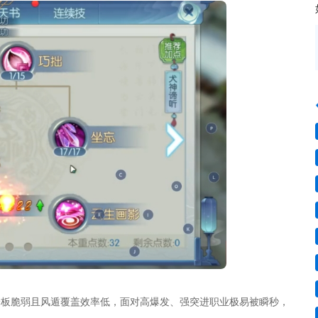
身板脆弱且风遁覆盖效率低，面对高爆发、强突进职业极易被瞬秒，