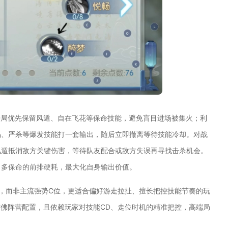
开局优先保留风遁、自在飞花等保命技能，避免盲目进场被集火；利
乌、严杀等爆发技能打一套输出，随后立即撤离等待技能冷却。对战
风遁抵消敌方关键伤害，等待队友配合或敌方失误再寻找击杀机会。
、多保命的前排硬耗，最大化自身输出价值。
”，而非主流强势C位，更适合偏好游走拉扯、擅长把控技能节奏的玩
与佛阵营配置，且依赖玩家对技能CD、走位时机的精准把控，高端局