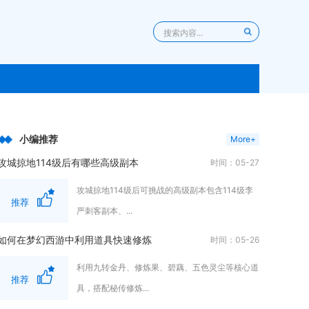
小编推荐
More+
攻城掠地114级后有哪些高级副本
时间：05-27
攻城掠地114级后可挑战的高级副本包含114级李
推荐
严刺客副本、...
如何在梦幻西游中利用道具快速修炼
时间：05-26
利用九转金丹、修炼果、碧藕、五色灵尘等核心道
推荐
具，搭配秘传修炼...