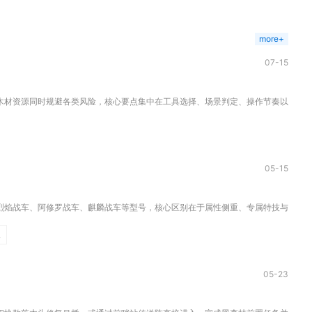
more+
07-15
材资源同时规避各类风险，核心要点集中在工具选择、场景判定、操作节奏以及后续资
05-15
焰战车、阿修罗战车、麒麟战车等型号，核心区别在于属性侧重、专属特技与战场定位
臣
05-23