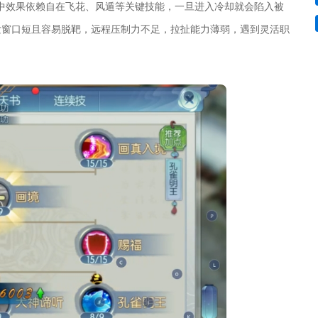
中效果依赖自在飞花、风遁等关键技能，一旦进入冷却就会陷入被
发窗口短且容易脱靶，远程压制力不足，拉扯能力薄弱，遇到灵活职