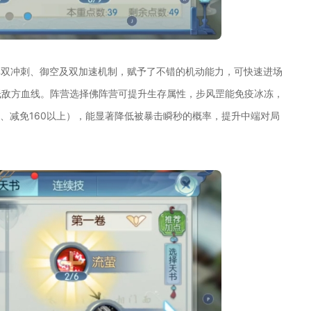
其双冲刺、御空及双加速机制，赋予了不错的机动能力，可快速进场
低敌方血线。阵营选择佛阵营可提升生存属性，步风罡能免疫冰冻，
上、减免160以上），能显著降低被暴击瞬秒的概率，提升中端对局