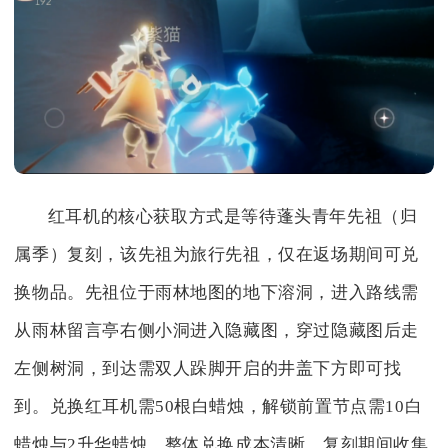
红耳机的核心获取方式是等待蓬头青年先祖（归
属季）复刻，该先祖为旅行先祖，仅在返场期间可兑
换物品。先祖位于雨林地图的地下溶洞，进入路线需
从雨林留言亭右侧小洞进入隐藏图，穿过隐藏图后走
左侧树洞，到达需双人跺脚开启的井盖下方即可找
到。兑换红耳机需50根白蜡烛，解锁前置节点需10白
蜡烛与2升华蜡烛，整体兑换成本清晰，复刻期间收集