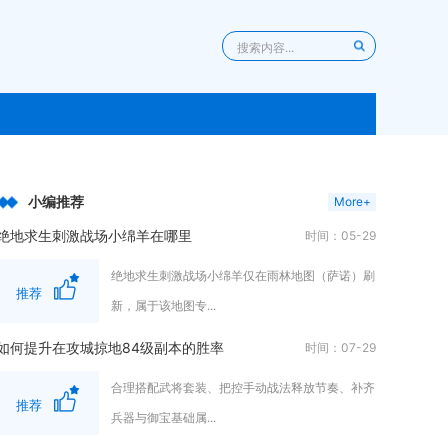
小编推荐
More+
绝地求生刺激战场小绵羊在哪里
时间：05-29
绝地求生刺激战场小绵羊仅在雨林地图（萨诺）刷
推荐
新，属于该地图专...
如何提升在攻城掠地84级副本的胜率
时间：07-29
合理搭配武将套装、把控手动战法释放节奏、补齐
推荐
兵器与御宝基础属...