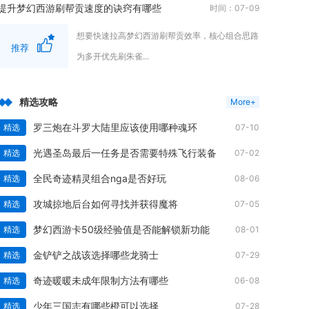
提升梦幻西游刷帮贡速度的诀窍有哪些
时间：07-09
想要快速拉高梦幻西游刷帮贡效率，核心组合思路
推荐
为多开优先刷朱雀...
精选攻略
More+
罗三炮在斗罗大陆里应该使用哪种魂环
精选
07-10
光遇圣岛最后一任务是否需要特殊飞行装备
精选
07-02
全民奇迹精灵组合nga是否好玩
精选
08-06
攻城掠地后台如何寻找并获得魔将
精选
07-05
梦幻西游卡50级经验值是否能解锁新功能
精选
08-01
金铲铲之战该选择哪些龙骑士
精选
07-29
奇迹暖暖未成年限制方法有哪些
精选
06-08
少年三国志有哪些橙可以选择
精选
07-28