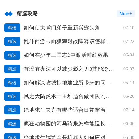
精选攻略
More+
如何使大掌门弟子重新崭露头角
07-10
精选
乱斗西游玉面狐狸对战阵容该怎样选择
07-22
精选
如何在少年三国志2中激活雕纹效果
06-04
精选
有没有办法可以减少影之刃3技能冷却的时间
06-03
精选
如何解决攻城掠地建业所带来的问题诸葛靓
05-14
精选
风之大陆炎术士主堆适合做团队副本吗
05-26
精选
绝地求生夹克有哪些适合日常穿着
07-14
精选
疯狂动物园的河马骑乘怎样能延长时间
06-06
精选
绝地求生端游全是机器人如何应对
05-30
精选