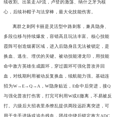
续收割。出装走AP流，卢登的激荡、纳什之牙为核
心，后续补帽子与法穿棒，最大化技能伤害。
离群之刺阿卡丽是灵活型中路刺客，兼具隐身、
多段位移与持续爆发，容错高且玩法丰富。核心技能
霞阵可创造烟雾区域，进入后隐身且无法被锁定，是
换血、逃生、埋伏的关键。被动技能潜龙印，用技能
命中敌方英雄生成圆环，穿过圆环可强化普攻并回
血，对线期利用被动反复换血，续航能力强。基础连
招为W→E→Q→A，W隐身贴近，E命中后突进，接Q
与强化普攻打伤害，打完可利用W或E撤离，不易被反
打。六级后大招表里杀缭乱提供两段远距离突进，可
用于先手进场或追击残血，团战中绕后锁定敌方ADC