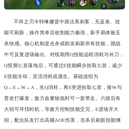
不祥之刃卡特琳娜是中路法系刺客，无蓝条、技
能可刷新，操作简单且收割能力极强，新手易体验五
杀快感。核心机制是击杀或助攻刷新所有技能，团战
中可反复进场输出。对线期用Q技能远程消耗与补刀，
Q投掷匕首落地后，可通过E技能瞬步拾取匕首，减少
E技能冷却，灵活消耗或逃生。基础连招为
Q→E→W→A，先Q消耗，再E突进拾取匕首，接W与
普攻打爆发，敌方血量较低时可一套带走。六级后有
大招可寻找时机，等敌方控制技能交完，E进场开大
招，配合队友打出高额AOE伤害，击杀后刷新技能继