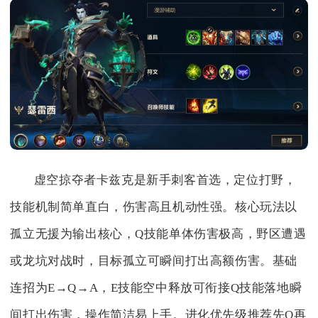
虚空掠夺者卡兹克是新手刺客首选，定位打野，
技能机制简单直白，伤害高且机动性强。核心玩法以
孤立无援为输出核心，Q技能单体伤害极高，野区遭遇
或龙坑对战时，目标孤立可瞬间打出高额伤害。基础
连招为E→Q→A，E技能空中释放可衔接Q技能落地瞬
间打出伤害，操作简洁易上手。进化优先级推荐先Q再