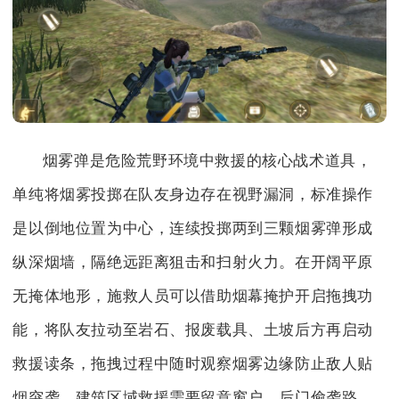
烟雾弹是危险荒野环境中救援的核心战术道具，
单纯将烟雾投掷在队友身边存在视野漏洞，标准操作
是以倒地位置为中心，连续投掷两到三颗烟雾弹形成
纵深烟墙，隔绝远距离狙击和扫射火力。在开阔平原
无掩体地形，施救人员可以借助烟幕掩护开启拖拽功
能，将队友拉动至岩石、报废载具、土坡后方再启动
救援读条，拖拽过程中随时观察烟雾边缘防止敌人贴
烟突袭。建筑区域救援需要留意窗户、后门偷袭路