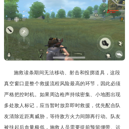
施救读条期间无法移动、射击和投掷道具，这段
真空窗口是整个救援流程风险最高的环节，因此必须
严格把控时机。如果周边枪声持续密集、小地图出现
多处敌人标记，应当暂时放弃即时救援，优先配合队
友清除近距离威胁，等待敌方火力间隙再行动。队友
被扶起后血量极低，施救人员需要提前预留绷带、运