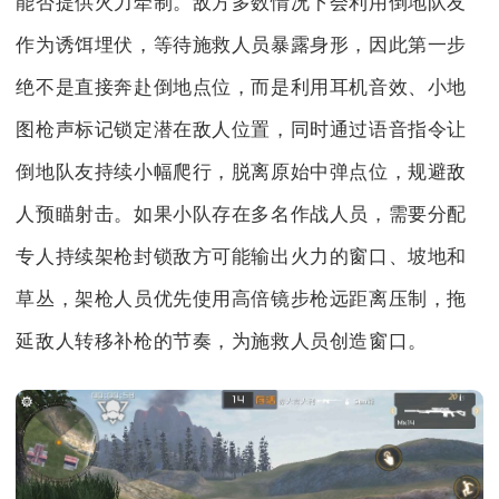
能否提供火力牵制。敌方多数情况下会利用倒地队友
作为诱饵埋伏，等待施救人员暴露身形，因此第一步
绝不是直接奔赴倒地点位，而是利用耳机音效、小地
图枪声标记锁定潜在敌人位置，同时通过语音指令让
倒地队友持续小幅爬行，脱离原始中弹点位，规避敌
人预瞄射击。如果小队存在多名作战人员，需要分配
专人持续架枪封锁敌方可能输出火力的窗口、坡地和
草丛，架枪人员优先使用高倍镜步枪远距离压制，拖
延敌人转移补枪的节奏，为施救人员创造窗口。