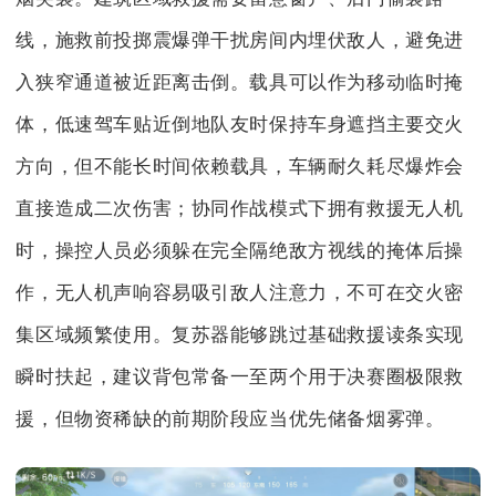
线，施救前投掷震爆弹干扰房间内埋伏敌人，避免进
入狭窄通道被近距离击倒。载具可以作为移动临时掩
体，低速驾车贴近倒地队友时保持车身遮挡主要交火
方向，但不能长时间依赖载具，车辆耐久耗尽爆炸会
直接造成二次伤害；协同作战模式下拥有救援无人机
时，操控人员必须躲在完全隔绝敌方视线的掩体后操
作，无人机声响容易吸引敌人注意力，不可在交火密
集区域频繁使用。复苏器能够跳过基础救援读条实现
瞬时扶起，建议背包常备一至两个用于决赛圈极限救
援，但物资稀缺的前期阶段应当优先储备烟雾弹。