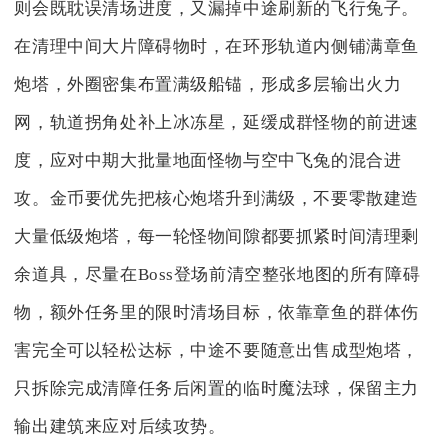
则会既耽误清场进度，又漏掉中途刷新的飞行兔子。
在清理中间大片障碍物时，在环形轨道内侧铺满章鱼
炮塔，外圈密集布置满级船锚，形成多层输出火力
网，轨道拐角处补上冰冻星，延缓成群怪物的前进速
度，应对中期大批量地面怪物与空中飞兔的混合进
攻。金币要优先把核心炮塔升到满级，不要零散建造
大量低级炮塔，每一轮怪物间隙都要抓紧时间清理剩
余道具，尽量在Boss登场前清空整张地图的所有障碍
物，额外任务里的限时清场目标，依靠章鱼的群体伤
害完全可以轻松达标，中途不要随意出售成型炮塔，
只拆除完成清障任务后闲置的临时魔法球，保留主力
输出建筑来应对后续攻势。