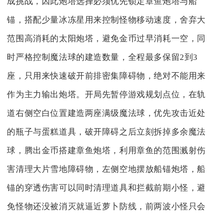
成挑战，因此炮塔选择必须优先锁定章鱼炮塔与船
锚，搭配少量冰冻星用来控制怪物移动速度，舍弃大
范围高消耗的太阳炮塔，避免金币过早消耗一空，同
时严格控制魔法球的建造数量，全程最多保留2到3
座，只用来快速破开前排密集障碍物，绝对不能用来
作为主力输出炮塔。开局先暂停游戏规划点位，在轨
道右侧空白位置建造两座满级魔法球，优先攻击近处
的瓶子与蛋糕道具，破开障碍之后立刻拆掉多余魔法
球，腾出金币搭建章鱼炮塔，利用章鱼的范围溅射伤
害清理大片雪地障碍物，左侧空地摆放船锚炮塔，船
锚的穿透伤害可以同时清理道具和拦截前期小怪，避
免怪物还没被消灭就逼近萝卜防线，前两波小怪只会