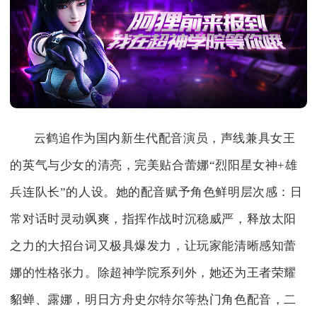
云鹤追作为国内新生代配音演员，声线兼具女王
的英气与少女的清亮，完美贴合蕾娜“烈阳星女神+雄
兵连队长”的人设。她的配音赋予角色鲜明层次感：日
常对话时灵动飒爽，指挥作战时沉稳威严，释放太阳
之力的大招台词又极具爆发力，让玩家能清晰感知蕾
娜的性格张力。除超神学院系列外，她还为王者荣耀
貂蝉、露娜，明日方舟史尔特尔等热门角色配音，二