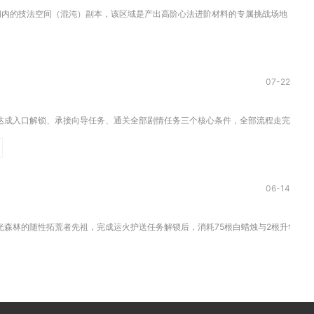
内的技法空间（混沌）副本，该区域是产出高阶心法进阶材料的专属挑战场地，也是玩家
07-22
成入口解锁、承接向导任务、通关全部剧情任务三个核心条件，全部流程走完之后，星
06-14
森林的随性拓荒者先祖，完成运火护送任务解锁后，消耗75根白蜡烛与2根升华蜡烛兑换