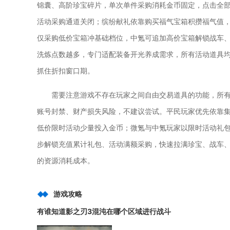
锦囊、高阶珍宝碎片，单次单件采购消耗金币固定，点击全部
活动采购通道关闭；缤纷献礼依靠购买福气宝箱积攒福气值
仅采购低价宝箱冲基础档位，中氪可追加高价宝箱解锁战车
洗炼点数越多，专门适配装备开光养成需求，所有活动道具
抓住折扣窗口期。
需要注意游戏不存在玩家之间自由交易道具的功能，所
账号封禁、财产损失风险，不建议尝试。平民玩家优先依靠
低价限时活动少量投入金币；微氪与中氪玩家以限时活动礼
步解锁充值累计礼包、活动满额采购，快速拉满珍宝、战车
的资源消耗成本。
游戏攻略
有谁知道影之刃3混沌在哪个区域进行战斗