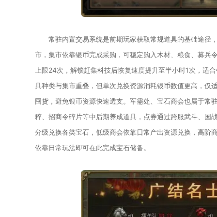
常驻内置交易系统是前期玩家获取常规道具的基础途径，
市，集市依靠银币完成采购，可稳定购入木材、粮食、募兵令
上限24次，解锁赶集科技后恢复速度提升至半小时1次，适
具种类与集市重叠，但单次兑换资源消耗银币数值更高，仅
囤货，避免银币资源快速透支。军需处、宝石商会也属于常
粹、招商令碎片等中后期养成道具，点券通过跨服武斗、国
分级兑换各类宝石，低级商会依靠日常产出资源兑换，高阶
依靠日常玩法即可在此完成宝石储备。