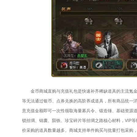
金币商城直购与充值礼包是快速补齐稀缺道具的主流氪
等无法通过银币、点券兑换的高阶养成道具，所有商品统一
意充值金额即可一次性领取海量募兵令、锻造锤、基础资源
锁丝绸、锦囊、陨铁、珍宝碎片等丝绸之路核心材料，VIP等
价采购的道具数量越多。商城支持单件购买与批量打包采购