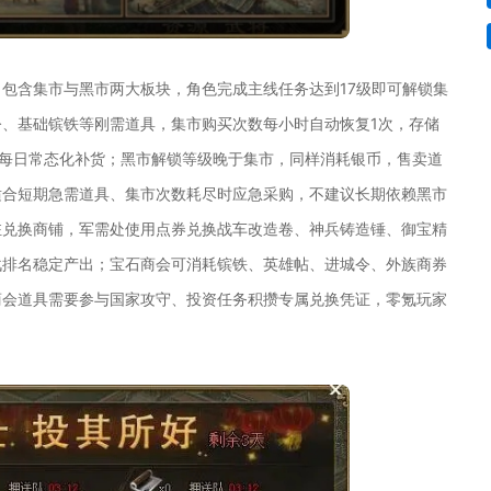
包含集市与黑市两大板块，角色完成主线任务达到17级即可解锁集
、基础镔铁等刚需道具，集市购买次数每小时自动恢复1次，存储
合每日常态化补货；黑市解锁等级晚于集市，同样消耗银币，售卖道
适合短期急需道具、集市次数耗尽时应急采购，不建议长期依赖黑市
驻兑换商铺，军需处使用点券兑换战车改造卷、神兵铸造锤、御宝精
战排名稳定产出；宝石商会可消耗镔铁、英雄帖、进城令、外族商券
商会道具需要参与国家攻守、投资任务积攒专属兑换凭证，零氪玩家