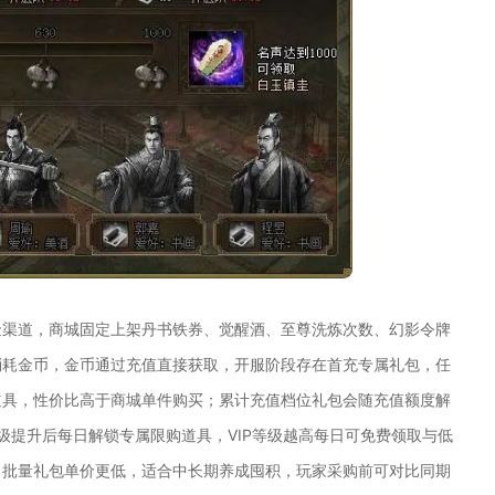
金渠道，商城固定上架丹书铁券、觉醒酒、至尊洗炼次数、幻影令牌
消耗金币，金币通过充值直接获取，开服阶段存在首充专属礼包，任
道具，性价比高于商城单件购买；累计充值档位礼包会随充值额度解
级提升后每日解锁专属限购道具，VIP等级越高每日可免费领取与低
，批量礼包单价更低，适合中长期养成囤积，玩家采购前可对比同期