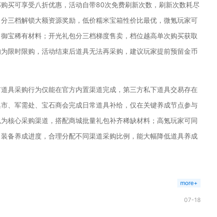
购买可享受八折优惠，活动自带80次免费刷新次数，刷新次数耗尽
，分三档解锁大额资源奖励，低价糯米宝箱性价比最优，微氪玩家可
、御宝稀有材料；开光礼包分三档梯度售卖，档位越高单次购买获取
均为限时限购，活动结束后道具无法再采购，建议玩家提前预留金币
有道具采购行为仅能在官方内置渠道完成，第三方私下道具交易存在
集市、军需处、宝石商会完成日常道具补给，仅在关键养成节点参与
包为核心采购渠道，搭配商城批量礼包补齐稀缺材料；高氪玩家可同
、装备养成进度，合理分配不同渠道采购比例，能大幅降低道具养成
more+
07-18