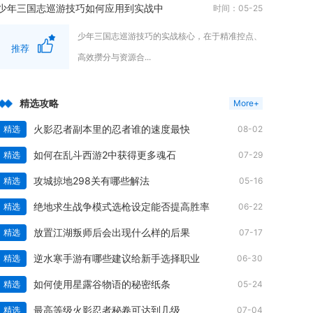
少年三国志巡游技巧如何应用到实战中
时间：05-25
少年三国志巡游技巧的实战核心，在于精准控点、
推荐
高效攒分与资源合...
精选攻略
More+
火影忍者副本里的忍者谁的速度最快
精选
08-02
如何在乱斗西游2中获得更多魂石
精选
07-29
攻城掠地298关有哪些解法
精选
05-16
绝地求生战争模式选枪设定能否提高胜率
精选
06-22
放置江湖叛师后会出现什么样的后果
精选
07-17
逆水寒手游有哪些建议给新手选择职业
精选
06-30
如何使用星露谷物语的秘密纸条
精选
05-24
最高等级火影忍者秘卷可达到几级
精选
07-04