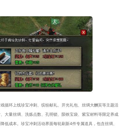
游戏循环上线珍宝冲刺、缤纷献礼、开光礼包、丝绸大酬宾等主题活
片、大量丝绸、洗炼点数、孔明锁、陨铁宝袋、紫宝材料等限定养成
降低成本。珍宝冲刺活动界面每轮刷新4件专属道具，包含丝绸、