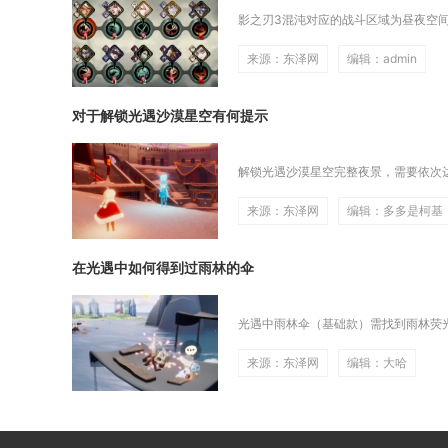
影之刃3混沌对应的战斗区域为昼夜空间
来源：东泽网
编辑：admin
对于解锁光遇沙漠星空有何提示
解锁光遇沙漠星空完整夜景，需要依次达
来源：东泽网
编辑：多多是柯基
在光遇中如何得到过雨林的伞
光遇中雨林伞（基础款）需找到雨林荧光
来源：东泽网
编辑：大哈