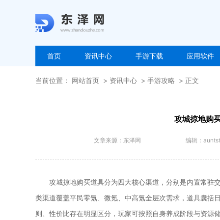
首页
资讯中心
手游下载
应用软件
当前位置：
网站首页
资讯中心
手游攻略
正文
攻城掠地购
文章来源：
东泽网
编辑：
aunts
攻城掠地购买道具分为四大核心渠道，分别是内置常驻
类渠道覆盖平民零氪、微氪、中高氪全层次需求，道具囊括
则、性价比存在明显区分，玩家可按照自身养成阶段与资源