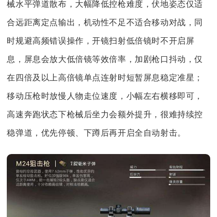
械水平弹道散布，大幅降低控枪难度，伏地姿态仅适
合远距离定点输出，机动性不足不适合移动对战，同
时规避高频错误操作，开镜扫射低倍镜时不开启屏
息，屏息会放大低倍镜等效倍率，加剧枪口抖动，仅
在四倍及以上高倍镜单点连射时短暂屏息稳定准星；
移动压枪时放慢人物走位速度，小幅左右横移即可，
高速奔跑状态下枪械后坐力会额外提升，很难持续控
稳弹道，优先停顿、下蹲后再开启全自动射击。