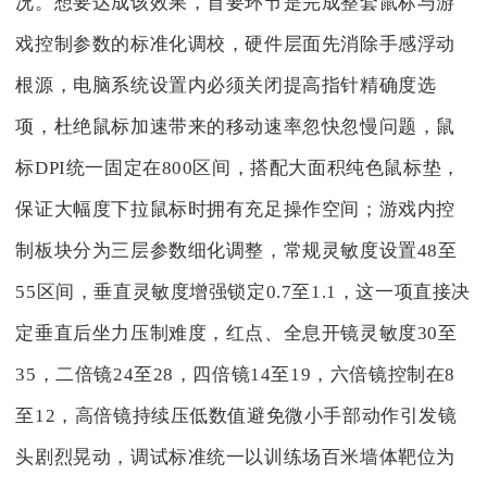
况。想要达成该效果，首要环节是完成整套鼠标与游
戏控制参数的标准化调校，硬件层面先消除手感浮动
根源，电脑系统设置内必须关闭提高指针精确度选
项，杜绝鼠标加速带来的移动速率忽快忽慢问题，鼠
标DPI统一固定在800区间，搭配大面积纯色鼠标垫，
保证大幅度下拉鼠标时拥有充足操作空间；游戏内控
制板块分为三层参数细化调整，常规灵敏度设置48至
55区间，垂直灵敏度增强锁定0.7至1.1，这一项直接决
定垂直后坐力压制难度，红点、全息开镜灵敏度30至
35，二倍镜24至28，四倍镜14至19，六倍镜控制在8
至12，高倍镜持续压低数值避免微小手部动作引发镜
头剧烈晃动，调试标准统一以训练场百米墙体靶位为