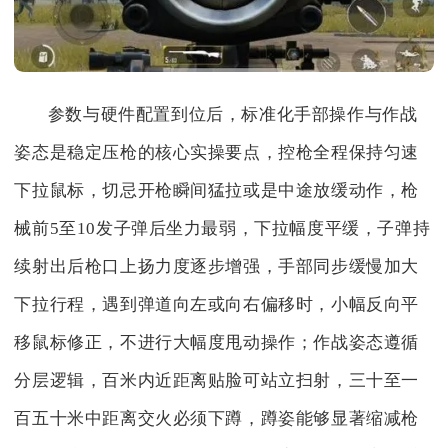
参数与硬件配置到位后，标准化手部操作与作战
姿态是稳定压枪的核心实操要点，控枪全程保持匀速
下拉鼠标，切忌开枪瞬间猛拉或是中途放缓动作，枪
械前5至10发子弹后坐力最弱，下拉幅度平缓，子弹持
续射出后枪口上扬力度逐步增强，手部同步缓慢加大
下拉行程，遇到弹道向左或向右偏移时，小幅反向平
移鼠标修正，不进行大幅度甩动操作；作战姿态遵循
分层逻辑，百米内近距离贴脸可站立扫射，三十至一
百五十米中距离交火必须下蹲，蹲姿能够显著缩减枪