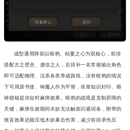
成型通用阵容以暗鸦、枯萎之心为双核心，前排
搭配古之壁垒、虔信之人，后排补一名常规输出角色
即可适配物理、法系各类养成路线，没有暗鸦的情况
下可用原书使、铸魔人作为平替，依靠知识封印、熔
铸锁链提供短时麻痹效果。暗鸦的战吼是克制邪障的
关键，麻痹生效期间木妖无法触发闪避词条，附带的
致盲效果还能压低木妖暴击伤害，减少前排承伤压