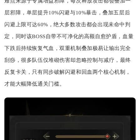
难点来源于专属增益邪障，每次释放攻击都会叠加一
层邪障，单层提升10%闪避与10%暴击，叠加五层后
闪避上限可达60%，绝大多数攻击都会出现未命中判
定，同时该BOSS自带不可净化的高额自愈护盾，血量
下跌后持续恢复气血，双重机制叠加极易让输出完全
刮痧，很多队伍仅堆砌伤害却忽略控制与减疗，最终
反复卡关，只有同步破解闪避和回血两个核心机制，
才能大幅降低通关门槛。