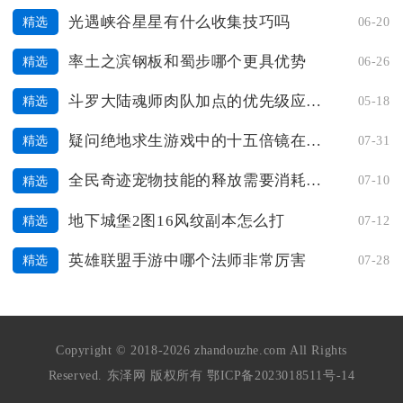
光遇峡谷星星有什么收集技巧吗
06-20
精选
率土之滨钢板和蜀步哪个更具优势
06-26
精选
斗罗大陆魂师肉队加点的优先级应该如何考虑
05-18
精选
疑问绝地求生游戏中的十五倍镜在哪刷得到
07-31
精选
全民奇迹宠物技能的释放需要消耗资源吗
07-10
精选
地下城堡2图16风纹副本怎么打
07-12
精选
英雄联盟手游中哪个法师非常厉害
07-28
精选
Copyright © 2018-2026 zhandouzhe.com All Rights
Reserved. 东泽网 版权所有
鄂ICP备2023018511号-14