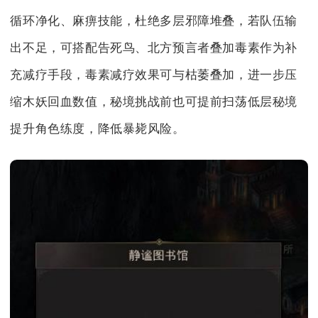
循环净化、麻痹技能，杜绝多层邪障堆叠，若队伍输
出不足，可搭配告死鸟、北方预言者叠加毒素作为补
充减疗手段，毒素减疗效果可与枯萎叠加，进一步压
缩木妖回血数值，秘境挑战前也可提前扫荡低层秘境
提升角色练度，降低暴毙风险。