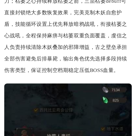
力；枯萎之心持续释放枯萎之箭，三层枯萎debuff可
直接封锁绝大多数恢复效果，完美克制木妖自愈护
盾，技能循环设置上优先释放暗鸦战吼，衔接枯萎之
心战吼，全程保持麻痹与枯萎双重负面覆盖，虔信之
人负责持续清除木妖叠加的邪障增益，古之壁垒承担
全部伤害避免后排暴毙，输出角色优先选择多段持续
伤害类型，保证控制空档期稳定压低BOSS血量。