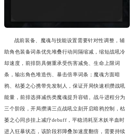
战前装备、魔魂与技能设置需要针对性调整，辅
助角色装备词条优先堆叠行动间隔缩减，缩短战吼冷
却速度，前排防具侧重承受伤害减免、生命上限词
条，输出角色堆造伤、暴击倍率词条；魔魂方面暗
鸦、枯萎之心携带先发制人，保证开局快速积攒战吼
能量，前排选择减伤类魔魂提升容错。战斗进程分为
三个阶段，开局攒满三点战吼立刻开启暗鸦控制，枯
萎之心同步挂上减疗debuff，平稳消耗至木妖半血时
进入狂暴状态，该阶段邪障叠加速度翻倍，需要持续