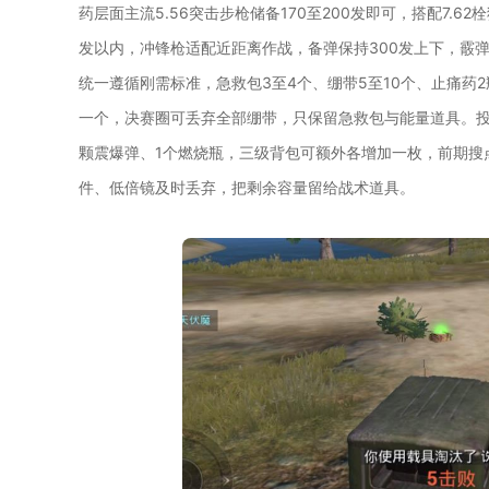
药层面主流5.56突击步枪储备170至200发即可，搭配7.62
发以内，冲锋枪适配近距离作战，备弹保持300发上下，霰
统一遵循刚需标准，急救包3至4个、绷带5至10个、止痛药
一个，决赛圈可丢弃全部绷带，只保留急救包与能量道具。投
颗震爆弹、1个燃烧瓶，三级背包可额外各增加一枚，前期搜
件、低倍镜及时丢弃，把剩余容量留给战术道具。