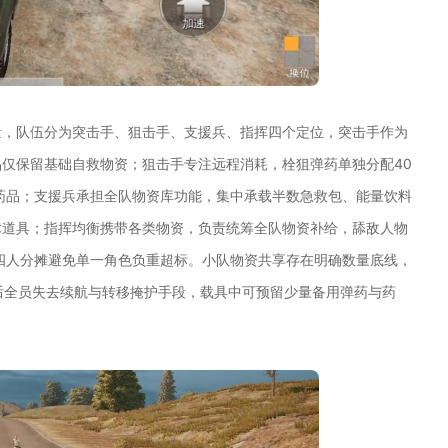
量，队伍分为突击手、狙击手、支援兵、指挥四个定位，突击手作为
仅保留基础自救物资；狙击手专注远程消耗，栓狙弹药单独分配40
药品；支援兵承担全队物资库功能，集中承载半数急救包、能量饮料
术道具；指挥均衡携带各类物资，负责统筹全队物资补给，舔敌人物
四人分摊避免单一角色负重超标。小队物资共享存在明确数量底线，
后全员失去续航与转移掩护手段，载具中可预留少量备用弹药与药