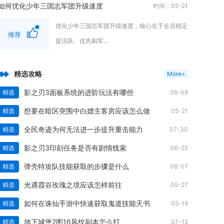
如何优化少年三国志军团升级速度
时间：05-21
优化少年三国志军团升级速度，核心在于全员稳定
推荐
提活跃、优先刷军...
精选攻略
More+
影之刃3面板系统的进阶玩法有哪些
精选
06-08
想要在暗区突围中白嫖主客房应该怎么做
精选
05-21
全民奇迹为何无法进一步提升重击能力
精选
07-30
影之刃3印刻任务是否有剧情线索
精选
06-25
弹壳特攻队技能获取的步骤是什么
精选
08-07
光遇霞谷玫瑰之境应该怎样前往
精选
05-27
如何在诛仙手游中快速获取鬼道技能天书
精选
05-19
地下城堡2图16风纹副本怎么打
精选
07-12