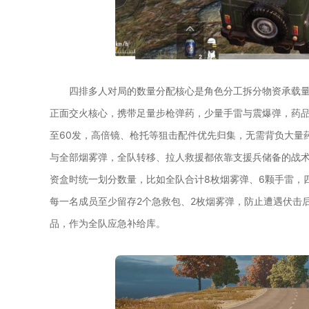
四排多人对局的数量分配核心是角色分工拆分物资承载
正面交火核心，携带足量步枪弹药，少量手雷与震爆弹，药品
至60发，高倍镜、枪托等狙击配件优先归集，无需背负大量
与全部烟雾弹，全队转移、拉人救援都依靠支援兵储备的战
资盒时统一划分数量，比如全队合计8枚烟雾弹、6颗手雷，
每一名成员至少留存2个急救包、2枚烟雾弹，防止遭遇伏击
品，作为全队应急补给库。