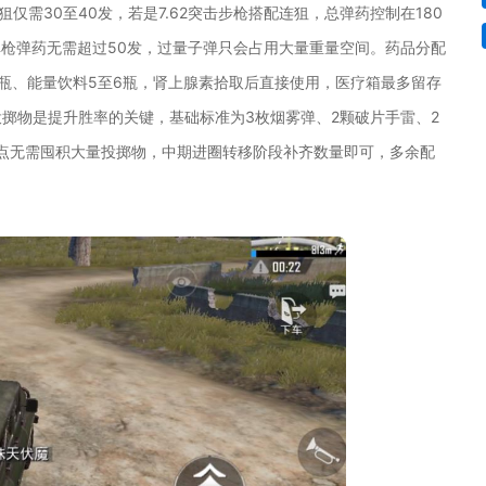
栓狙仅需30至40发，若是7.62突击步枪搭配连狙，总弹药控制在180
弹枪弹药无需超过50发，过量子弹只会占用大量重量空间。药品分配
2瓶、能量饮料5至6瓶，肾上腺素拾取后直接使用，医疗箱最多留存
掷物是提升胜率的关键，基础标准为3枚烟雾弹、2颗破片手雷、2
点无需囤积大量投掷物，中期进圈转移阶段补齐数量即可，多余配