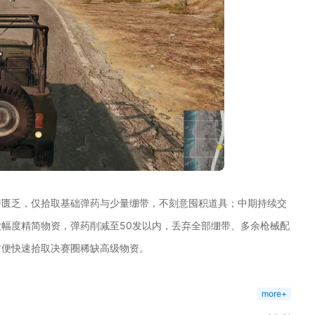
资匮乏，仅拾取基础弹药与少量绷带，不刻意囤积道具；中期持续交
幅度精简物资，弹药削减至50发以内，丢弃全部绷带、多余枪械配
方便快速拾取决赛圈稀缺高级物资。
more+