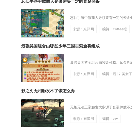
忘仙手游中做商人是否需要一定的资金储备
忘仙手游中做商人必须要有一定的资金储
来源：东泽网
编辑：coffee橙
最强吴国组合由哪些少年三国志紫金将组成
最强吴国紫金组合由紫金孙权、紫金周瑜
来源：东泽网
编辑：砚书-美女
影之刃无相触发不了该怎么办
无相无法正常触发大多源于套装件数不达
来源：东泽网
编辑：zw