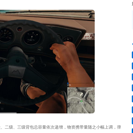
级、二级、三级背包总容量依次递增，物资携带量随之小幅上调，弹