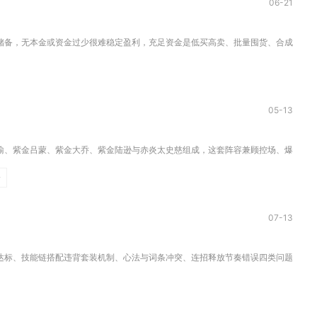
06-21
备，无本金或资金过少很难稳定盈利，充足资金是低买高卖、批量囤货、合成增值及抵
05-13
、紫金吕蒙、紫金大乔、紫金陆逊与赤炎太史慈组成，这套阵容兼顾控场、爆发、续航
子
07-13
标、技能链搭配违背套装机制、心法与词条冲突、连招释放节奏错误四类问题，按从装