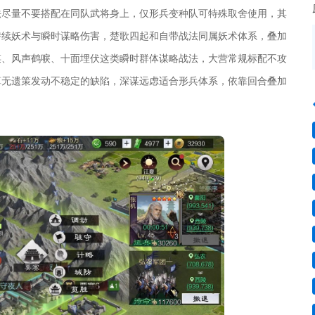
法尽量不要搭配在同队武将身上，仅形兵变种队可特殊取舍使用，其
持续妖术与瞬时谋略伤害，楚歌四起和自带战法同属妖术体系，叠加
谋、风声鹤唳、十面埋伏这类瞬时群体谋略战法，大营常规标配不攻
算无遗策发动不稳定的缺陷，深谋远虑适合形兵体系，依靠回合叠加