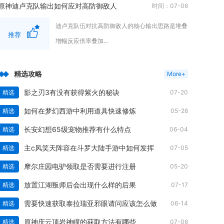
原神迪卢克队输出如何应对高防御敌人
时间：07-06
迪卢克队伍对抗高防御敌人的核心输出思路是堆叠
推荐
增幅反应倍率叠加...
精选攻略
More+
影之刃3有没有获得紫火的秘诀
精选
07-20
如何在梦幻西游中利用道具快速修炼
精选
05-26
长安幻想65级宠物推荐有什么特点
精选
06-04
主c风笑天阵容在斗罗大陆手游中如何发挥
精选
07-05
摩尔庄园电驴领取是否需要进行注册
精选
05-20
放置江湖叛师后会出现什么样的后果
精选
07-17
需要快速获取泰拉瑞亚邪眼请问应该怎么做
精选
06-14
原神庆云顶岩神瞳的获取方法有哪些
精选
07-06