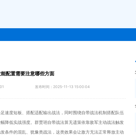
技能配置需要注意哪些方面
01
发布时间：
2025-11-13 15:00:04
补足速度短板、搭配适配输出战法，同时围绕自带战法机制搭配队伍
大幅降低实战强度。群贾诩自带战法算无遗策依靠敌军主动战法触发
触发条件的混乱、犹豫类战法，这类效果会让敌方无法正常释放主动