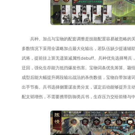
兵种、加点与宝物的配套调整是技能配置容易被忽略的
多数情况下采用全谋略加点最大化输出，若队伍缺少提速辅
武将，提前挂上算无遗策减属性debuff。兵种优先选择弩
迂回，强化生存能力抵挡爆发伤害。宝物词条优先筹算、颖
成型后能大幅提升两段输出战法的杀伤数值，宝物自带加速
出手节奏。兵书选择侧重谋攻类分支，谋定后动能够提升主动
配文韬增伤，不需要携带防御类兵书，生存压力交给前锋与