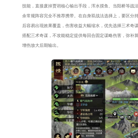
技能，直接废掉贾诩核心输出手段，浑水摸鱼、当阳桥等战
余常规阵容完全不推荐携带。在自身双战法选择上，要区分
后容易出现效果覆盖，伤害收益大幅缩水，优先选择三术奇
搭配三术奇谋，不攻能稳定提供每回合固定谋略伤害，弥补
增伤放大后期输出。