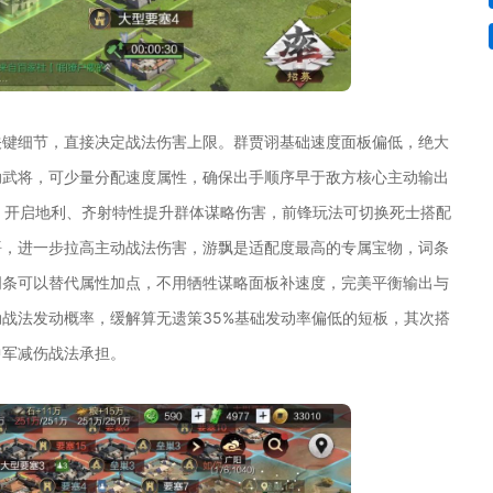
关键细节，直接决定战法伤害上限。群贾诩基础速度面板偏低，绝大
助武将，可少量分配速度属性，确保出手顺序早于敌方核心主动输出
兵，开启地利、齐射特性提升群体谋略伤害，前锋玩法可切换死士搭配
悟，进一步拉高主动战法伤害，游飘是适配度最高的专属宝物，词条
词条可以替代属性加点，不用牺牲谋略面板补速度，完美平衡输出与
战法发动概率，缓解算无遗策35%基础发动率偏低的短板，其次搭
中军减伤战法承担。