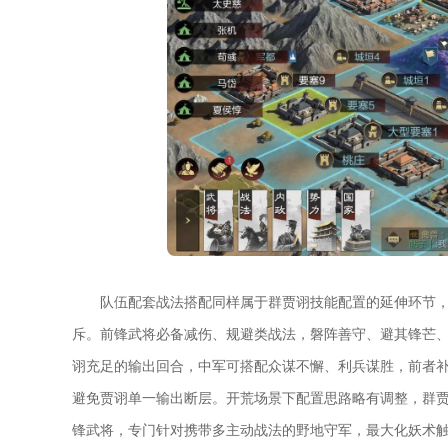
队伍配套战法搭配同样属于群贾诩技能配置的延伸环节
斥。前锋武将必备减伤、规避类战法，磐阵善守、避其锋芒
诩充足的输出回合，中军可搭配众谋不懈、利兵谋胜，前者
避免贾诩单一输出断层。开荒场景下配置思路略有调整，群
锋武将，专门针对携带多主动战法的野地守军，最大化妖术