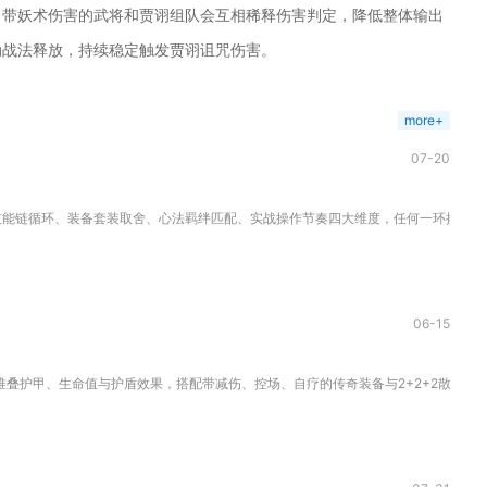
自带妖术伤害的武将和贾诩组队会互相稀释伤害判定，降低整体输出
动战法释放，持续稳定触发贾诩诅咒伤害。
more+
07-20
能链循环、装备套装取舍、心法羁绊匹配、实战操作节奏四大维度，任何一环搭配失衡都
06-15
叠护甲、生命值与护盾效果，搭配带减伤、控场、自疗的传奇装备与2+2+2散件套装，