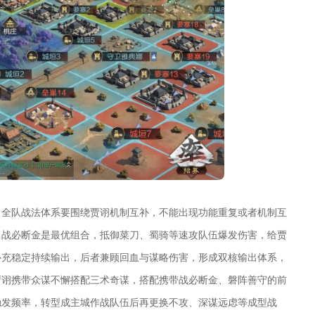
，全队战法体系要围绕贾诩机制互补，不能出现功能重复或者机制互
、战必断金是最优组合，抵御菜刀、蜀骑等速攻队伍爆发伤害，给贾
补充稳定持续输出，后者兼顾回血与谋略伤害，形成双核输出体系，
贾诩携带众谋不懈搭配三术奇谋，搭配携带战必断金、磐阵善守的前
触发频率，转型成主城作战队伍后再更换不攻、深谋远虑等成型战