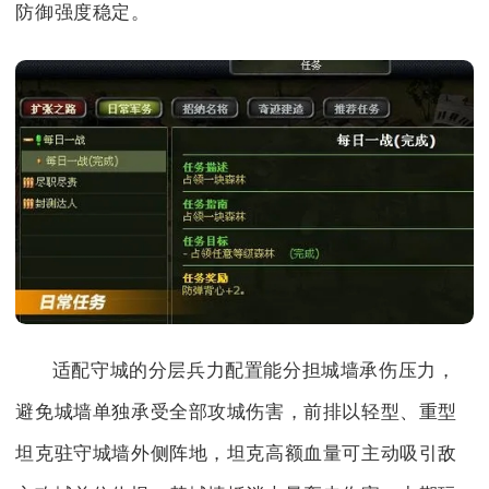
防御强度稳定。
适配守城的分层兵力配置能分担城墙承伤压力，
避免城墙单独承受全部攻城伤害，前排以轻型、重型
坦克驻守城墙外侧阵地，坦克高额血量可主动吸引敌