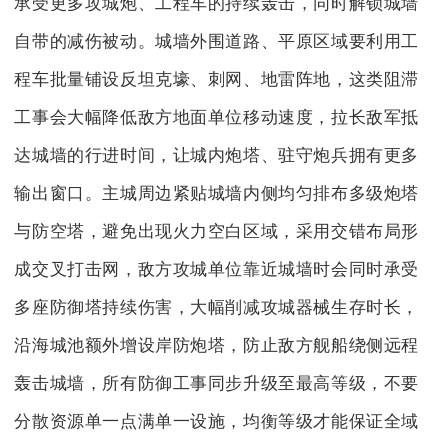
承受更多攻城炮、工程车的持续轰击，同时解锁城墙
自带的减伤被动。城墙外围道路、平原区域要利用工
程车批量铺设反坦克壕、刺网、地雷阵地，这类阻滞
工事会大幅降低敌方地面单位移动速度，拉长敌军抵
达城墙的行进时间，让城内炮塔、驻守炮兵拥有更多
输出窗口。主城周边紧贴城墙内侧均匀排布多级炮塔
与防空塔，避免出现火力空白区域，采用交错布局形
成交叉打击网，敌方攻城单位靠近城墙时会同时承受
多座防御塔持续伤害，大幅削减攻城器械生存时长，
沿海城池额外增设岸防炮塔，防止敌方舰船绕侧远程
轰击城墙，所有防御工事同步升级至最高等级，不要
分散资源单一点满单一设施，均衡等级才能保证全域