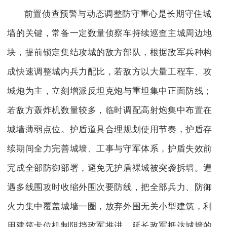
前置侦查预警与动态调整防守重心是长期守住城
墙的关键，常备一定数量侦察车持续巡查主城周边地
块，提前锁定集结攻城的敌方部队，根据敌军兵种构
成快速调整城内兵力配比，若敌方以大量工程车、攻
城炮为主，立刻增派反坦克炮与重坦集中正面防线；
若敌方轰炸机数量较多，临时调配高射炮集中布置在
城墙薄弱点位。护盾道具合理规划使用节奏，护盾存
续期间全力完善城墙、工事与守军体系，护盾失效前
完成全部防御部署，避免无护盾裸城被突袭拆墙。遭
遇多线围攻时收缩外围次要防线，把全部兵力、防御
火力集中覆盖城墙一圈，放弃外围无关小型建筑，利
用建筑卡位机制阻挡敌军推进，延长敌军抵达城墙的