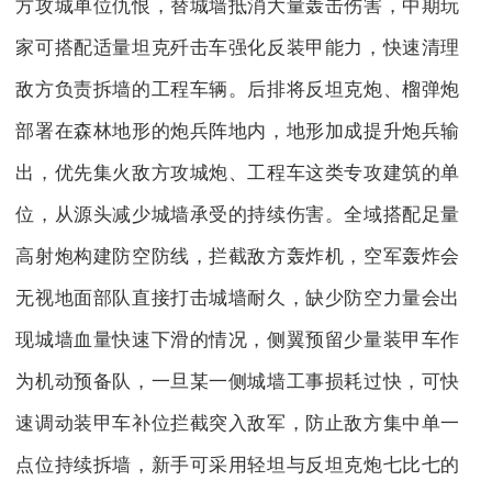
方攻城单位仇恨，替城墙抵消大量轰击伤害，中期玩
家可搭配适量坦克歼击车强化反装甲能力，快速清理
敌方负责拆墙的工程车辆。后排将反坦克炮、榴弹炮
部署在森林地形的炮兵阵地内，地形加成提升炮兵输
出，优先集火敌方攻城炮、工程车这类专攻建筑的单
位，从源头减少城墙承受的持续伤害。全域搭配足量
高射炮构建防空防线，拦截敌方轰炸机，空军轰炸会
无视地面部队直接打击城墙耐久，缺少防空力量会出
现城墙血量快速下滑的情况，侧翼预留少量装甲车作
为机动预备队，一旦某一侧城墙工事损耗过快，可快
速调动装甲车补位拦截突入敌军，防止敌方集中单一
点位持续拆墙，新手可采用轻坦与反坦克炮七比七的