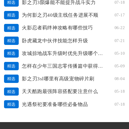
影之刃3陨爆能不能提升战斗实力
07-18
精选
为何影之刃40级主线任务进展不顺
07-17
精选
火影忍者羁绊神攻略有哪些技巧
06-22
精选
卧虎藏龙中伙伴技能怎样升级
07-21
精选
攻城掠地战车升级时优先升级哪个车身零件
05-10
精选
怎样在少年三国志零传播篇中获得额外奖励
05-09
精选
影之刃3sl哪里有高级宠物碎片刷
08-04
精选
天天酷跑最强阵容搭配要注意什么
05-18
精选
光遇祭祀要准备哪些必备物品
07-18
精选