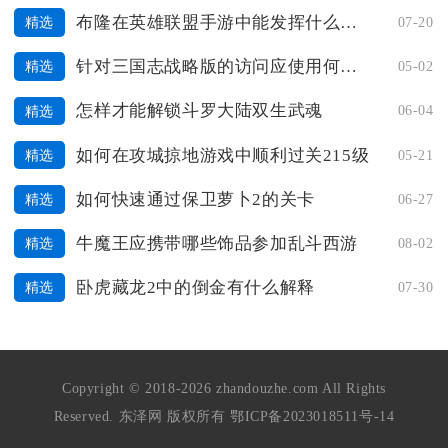
布隆在英雄联盟手游中能发挥什么样的作用
07-20
精选
针对三国志战略版的访问应使用何种武将
05-02
精选
怎样才能解锁斗罗大陆双生武魂
06-04
精选
如何在攻城掠地游戏中顺利过关215级
05-21
精选
如何快速通过保卫萝卜2的关卡
06-27
精选
牛魔王应携带哪些饰品参加乱斗西游
08-02
精选
卧虎藏龙2中的倒金有什么解释
07-30
精选
Copyright © 2018-2026 zhandouzhe.com All Rights
Reserved. 东泽网 版权所有
鄂ICP备2023018511号-14