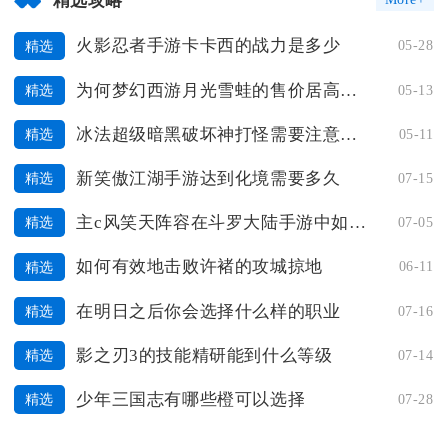
精选攻略
火影忍者手游卡卡西的战力是多少
05-28
精选
为何梦幻西游月光雪蛙的售价居高不下
05-13
精选
冰法超级暗黑破坏神打怪需要注意哪些技巧
05-11
精选
新笑傲江湖手游达到化境需要多久
07-15
精选
主c风笑天阵容在斗罗大陆手游中如何发挥
07-05
精选
如何有效地击败许褚的攻城掠地
06-11
精选
在明日之后你会选择什么样的职业
07-16
精选
影之刃3的技能精研能到什么等级
07-14
精选
少年三国志有哪些橙可以选择
07-28
精选