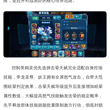
限，是拉开对战差距的核心培养思路。
控制类精灵优先选择击晕天赋完全适配自身控场
技能，帝龙圣尊、妖王拥有全屏怒气攻击，自带大范
围眩晕判定效果，击晕天赋等级提升后直接增加眩晕
属性数值，大幅提高怒气技能触发击晕的稳定概率，
先手释放群体技能就能批量限制敌方行动，彻底封锁