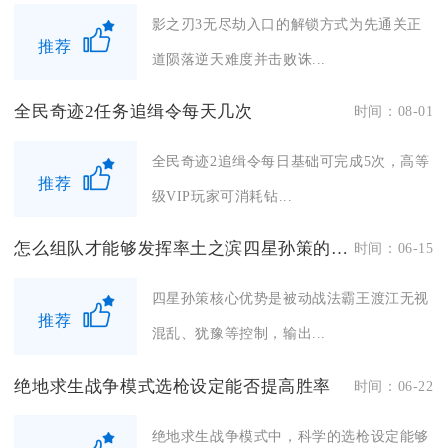
影之刃3无尽劫入口的解锁方式为先通关正
推荐
道陨落逆天难度并击败诛...
全民奇迹2任务追缉令每天几次
时间：08-01
全民奇迹2追缉令每日基础可完成5次，高等
推荐
级VIP玩家可消耗钻...
怎么组队才能够发挥率土之滨四星孙策的优点
时间：06-15
四星孙策核心优势是被动战法霸王渡江无视
推荐
混乱、犹豫等控制，输出...
绝地求生战争模式选枪设定能否提高胜率
时间：06-22
绝地求生战争模式中，科学的选枪设定能够