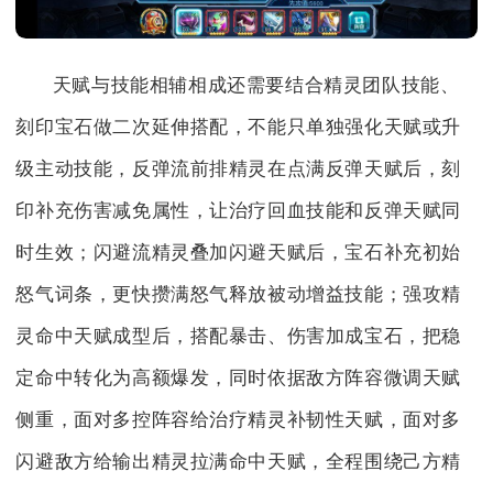
天赋与技能相辅相成还需要结合精灵团队技能、
刻印宝石做二次延伸搭配，不能只单独强化天赋或升
级主动技能，反弹流前排精灵在点满反弹天赋后，刻
印补充伤害减免属性，让治疗回血技能和反弹天赋同
时生效；闪避流精灵叠加闪避天赋后，宝石补充初始
怒气词条，更快攒满怒气释放被动增益技能；强攻精
灵命中天赋成型后，搭配暴击、伤害加成宝石，把稳
定命中转化为高额爆发，同时依据敌方阵容微调天赋
侧重，面对多控阵容给治疗精灵补韧性天赋，面对多
闪避敌方给输出精灵拉满命中天赋，全程围绕己方精