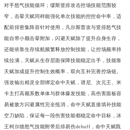
对手怒气技能循环；缪斯竖排攻击控场技能范围较
窄，击晕天赋同样能强化单次技能的控控命中率，适
配前排密集阵容针对使用，凡尔斯普攻与竖排怒气技
能自带小额击晕附加，闪避天赋除了提升自身生存，
还能依靠生存续航频繁释放控制技能，让控场频率持
续拉满，天赋从生存层面保障技能稳定出手，技能靠
天赋加成提升控制生效概率，双向互补完善控场链。
强攻输出精灵全部绑定命中天赋，谱尼、次元王、米
卡主打高额系数单体与群体爆发技能，高伤害面板容
易被敌方闪避属性完全抵消，命中天赋直接填补技能
空刀缺陷，保证每一段伤害技能都稳定命中目标，冰
王柯尔德怒气技能附带后排易伤debuff，命中天赋既