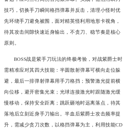
技巧，切换手刀瞬间格挡弹幕并反击，清理小怪时优
先环绕手刀避免被围，面对精英怪利用地形卡视角，
待其攻击间隙快速近身输出，不贪刀、稳节奏是核心
原则。
BOSS战是紫手刀玩法的终极考验，对战紫爵士时
需精准应对其四大技能：半圆散射弹幕可横向走位躲
避，最后一排弹射弹幕用手刀格挡；预警激光提前横
向位移，避开密集光束；光球连接激光时跟随激光缓
慢移动，保持安全距离；跳跃砸地时远离落点，待其
落地后立刻近身手刀输出。半血后紫爵士攻击频率提
升，需减少贪刀次数，以格挡弹幕为主，利用技能CD