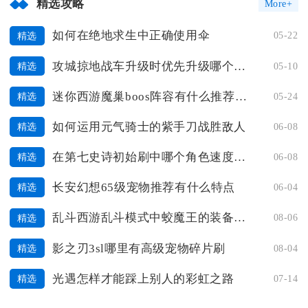
精选攻略
More+
如何在绝地求生中正确使用伞
05-22
精选
攻城掠地战车升级时优先升级哪个车身零件
05-10
精选
迷你西游魔巢boos阵容有什么推荐的策略
05-24
精选
如何运用元气骑士的紫手刀战胜敌人
06-08
精选
在第七史诗初始刷中哪个角色速度最快
06-08
精选
长安幻想65级宠物推荐有什么特点
06-04
精选
乱斗西游乱斗模式中蛟魔王的装备选择
08-06
精选
影之刃3sl哪里有高级宠物碎片刷
08-04
精选
光遇怎样才能踩上别人的彩虹之路
07-14
精选