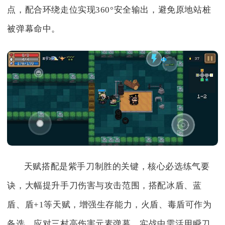
点，配合环绕走位实现360°安全输出，避免原地站桩
被弹幕命中。
天赋搭配是紫手刀制胜的关键，核心必选练气要
诀，大幅提升手刀伤害与攻击范围，搭配冰盾、蓝
盾、盾+1等天赋，增强生存能力，火盾、毒盾可作为
备选，应对三村高伤害元素弹幕。实战中需活用瞬刀