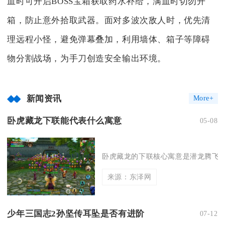
血时可开启BOSS宝箱获取药水补给，满血时切勿开
箱，防止意外拾取武器。面对多波次敌人时，优先清
理远程小怪，避免弹幕叠加，利用墙体、箱子等障碍
物分割战场，为手刀创造安全输出环境。
新闻资讯
More+
卧虎藏龙下联能代表什么寓意
05-08
卧虎藏龙的下联核心寓意是潜龙腾飞、
来源：东泽网
少年三国志2孙坚传耳坠是否有进阶
07-12