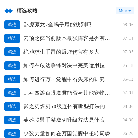
精选攻略
More+
卧虎藏龙2金蝎子尾能找到吗
08-06
精选
云顶之弈当前版本最强阵容是否有变化
07-14
精选
绝地求生手雷的爆炸伤害有多大
07-05
精选
如何在敢达争锋对决中完美运用拉盾技巧
05-18
精选
如何进行万国觉醒中石头床的研究
05-12
精选
乱斗西游百眼魔君能否与其他宠物一同出战
07-01
精选
影之刃炽刃50级连招有哪些打法的建议
08-06
精选
英雄联盟手游魔切升级方法是什么
04-30
精选
少数力量如何在万国觉醒中扭转局势
06-20
精选