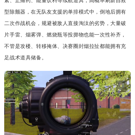
素、止痛药、能量饮料等续航道具，高概率刷新自救
型除颤器，在无队友支援的单排模式中，倒地后拥有
二次作战机会，规避被敌人直接淘汰的劣势，大量破
片手雷、烟雾弹、燃烧瓶等投掷物也能一次性补齐，
不管是攻楼、转移掩体、决赛圈封烟拉扯都能拥有充
足战术道具储备。