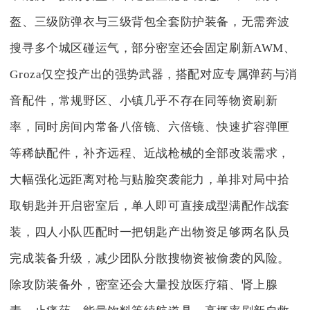
盔、三级防弹衣与三级背包全套防护装备，无需奔波
搜寻多个城区碰运气，部分密室还会固定刷新AWM、
Groza仅空投产出的强势武器，搭配对应专属弹药与消
音配件，常规野区、小镇几乎不存在同等物资刷新
率，同时房间内常备八倍镜、六倍镜、快速扩容弹匣
等稀缺配件，补齐远程、近战枪械的全部改装需求，
大幅强化远距离对枪与贴脸突袭能力，单排对局中拾
取钥匙并开启密室后，单人即可直接成型满配作战套
装，四人小队匹配时一把钥匙产出物资足够两名队员
完成装备升级，减少团队分散搜物资被偷袭的风险。
除攻防装备外，密室还会大量投放医疗箱、肾上腺