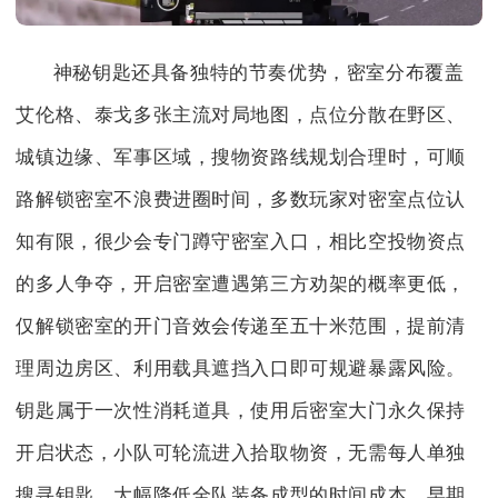
神秘钥匙还具备独特的节奏优势，密室分布覆盖
艾伦格、泰戈多张主流对局地图，点位分散在野区、
城镇边缘、军事区域，搜物资路线规划合理时，可顺
路解锁密室不浪费进圈时间，多数玩家对密室点位认
知有限，很少会专门蹲守密室入口，相比空投物资点
的多人争夺，开启密室遭遇第三方劝架的概率更低，
仅解锁密室的开门音效会传递至五十米范围，提前清
理周边房区、利用载具遮挡入口即可规避暴露风险。
钥匙属于一次性消耗道具，使用后密室大门永久保持
开启状态，小队可轮流进入拾取物资，无需每人单独
搜寻钥匙，大幅降低全队装备成型的时间成本，早期