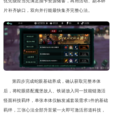
优先级应当先满足抽卡资源储备，再用活动、副本碎
片补齐缺口，双向并行能最快集齐完整心法。
第四步完成蛇眼基础养成，确认获取完整本体
后，将蛇眼搭配魔堡故人、铁诞放入同一技能链激活
怪面科技羁绊，单张本体仅触发减套装需求1件的基础
羁绊，三张心法全部升至紫一火即可激活邪道科技，