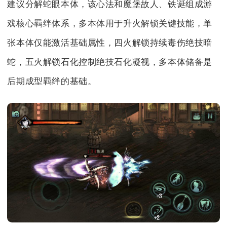
建议分解蛇眼本体，该心法和魔堡故人、铁诞组成游
戏核心羁绊体系，多本体用于升火解锁关键技能，单
张本体仅能激活基础属性，四火解锁持续毒伤绝技暗
蛇，五火解锁石化控制绝技石化凝视，多本体储备是
后期成型羁绊的基础。