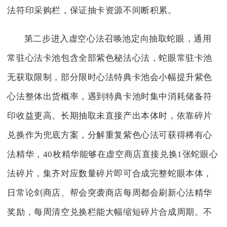
法符印采购栏，保证抽卡资源不间断积累。
第二步进入虚空心法召唤池定向抽取蛇眼，通用
常驻心法卡池包含全部紫色秘法心法，蛇眼常驻卡池
无获取限制，部分限时心法特典卡池会小幅提升紫色
心法整体出货概率，遇到特典卡池时集中消耗储备符
印收益更高。长期抽取未直接产出本体时，依靠碎片
兑换作为兜底方案，分解重复紫色心法可获得稀有心
法精华，40枚精华能够在虚空商店直接兑换1张蛇眼心
法碎片，集齐对应数量碎片即可合成完整蛇眼本体，
日常论剑商店、帮会突袭商店每周都会刷新心法精华
奖励，每周清空兑换栏能大幅缩短碎片合成周期。不